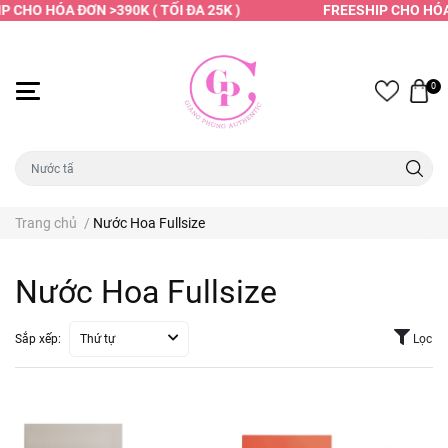
 CHO HÓA ĐƠN >390K ( TỐI ĐA 25K )
FREESHIP CHO HÓA Đ
0
Trang chủ
/
Nước Hoa Fullsize
Nước Hoa Fullsize
Sắp xếp:
Thứ tự
Lọc