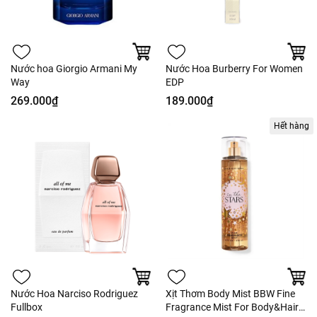
Nước hoa Giorgio Armani My
Nước Hoa Burberry For Women
Way
EDP
269.000₫
189.000₫
Hết hàng
Nước Hoa Narciso Rodriguez
Xịt Thơm Body Mist BBW Fine
Fullbox
Fragrance Mist For Body&Hair -