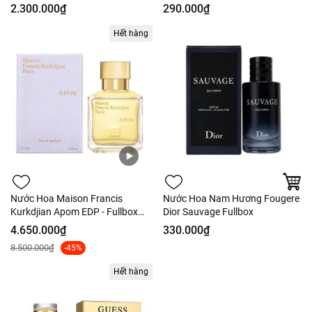
236ml Nobox
2.300.000₫
290.000₫
Hết hàng
Nước Hoa Maison Francis
Nước Hoa Nam Hương Fougere
Kurkdjian Apom EDP - Fullbox
Dior Sauvage Fullbox
70ml
4.650.000₫
330.000₫
8.500.000₫
-45%
Hết hàng