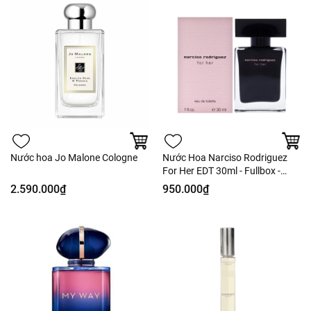
Nước hoa Jo Malone Cologne
Nước Hoa Narciso Rodriguez
For Her EDT 30ml - Fullbox -
Hàng US
2.590.000₫
950.000₫