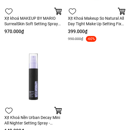
Xịt khoá MAKEUP BY MARIO
Xịt Khoá Makeup So Natural All
SurrealSkin Soft Setting Spray
Day Tight Make Up Setting Fixx -
100ml - Fullbox - Hàng US
Tách Set Nobox
970.000₫
399.000₫
990.000₫
-60%
Xịt Khoá Nền Urban Decay Mini
All Nighter Setting Spray -
Fullbox