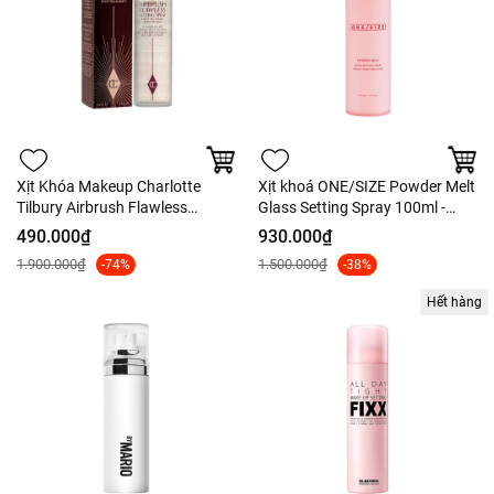
Xịt Khóa Makeup Charlotte
Xịt khoá ONE/SIZE Powder Melt
Tilbury Airbrush Flawless
Glass Setting Spray 100ml -
Setting Spray Stay all day
Fullbox - Hàng US
490.000₫
930.000₫
1.900.000₫
1.500.000₫
-74%
-38%
Hết hàng