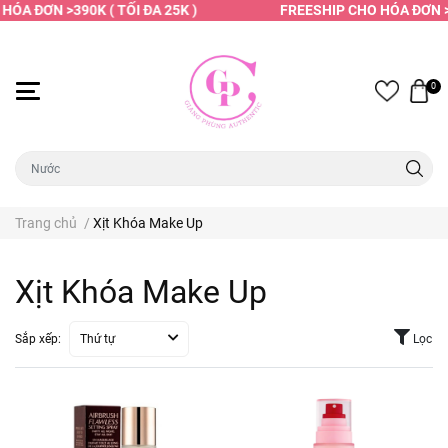
ÓA ĐƠN >390K ( TỐI ĐA 25K )
FREESHIP CHO HÓA ĐƠN >3
0
Trang chủ
/
Xịt Khóa Make Up
Xịt Khóa Make Up
Sắp xếp:
Thứ tự
Lọc