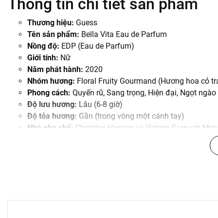
Thông tin chi tiết sản phẩm
Thương hiệu:
Guess
Tên sản phẩm:
Bella Vita Eau de Parfum
Nồng độ:
EDP (Eau de Parfum)
Giới tính:
Nữ
Năm phát hành:
2020
Nhóm hương:
Floral Fruity Gourmand (Hương hoa cỏ t
Phong cách:
Quyến rũ, Sang trọng, Hiện đại, Ngọt ngào
Độ lưu hương:
Lâu (6-8 giờ)
Độ tỏa hương:
Gần (trong vòng một cánh tay)
Nhà pha chế:
Christine Hassan và Valerie Garnuch-Men
Thiết kế chai:
Hình tròn, thủy tinh trong suốt, nắp màu 
Thành phần và Công dụng
Nước hoa Guess Bella Vita EDP là sự hòa quyện tinh tế của
Hương đầu:
Mở ra với sự tươi mát đầy sức sống từ Qu
và Anh đào đen. Tạo ấn tượng ban đầu rạng rỡ và cuốn