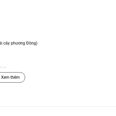
rái cây phương Đông)
tzel
vàng hồng ánh kim loại tinh tế.
Xem thêm
 các tầng hương, tạo nên một bản giao hưởng mùi hương đầy mê
ả chanh Ý, hòa quyện cùng vị chua ngọt mọng nước của Quả lý 
 hút.