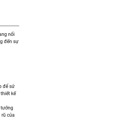
ang nổi
ng đến sự
p để sử
thiết kế
ý tưởng
 rũ của