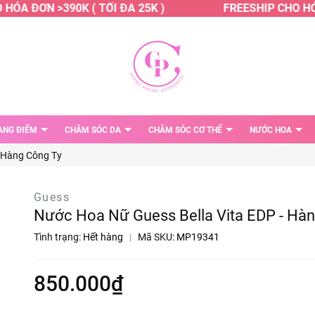
ÓA ĐƠN >390K ( TỐI ĐA 25K )
FREESHIP CHO HÓA 
ANG ĐIỂM
CHĂM SÓC DA
CHĂM SÓC CƠ THỂ
NƯỚC HOA
- Hàng Công Ty
Guess
Nước Hoa Nữ Guess Bella Vita EDP - Hà
Tình trạng:
Hết hàng
|
Mã SKU:
MP19341
850.000₫