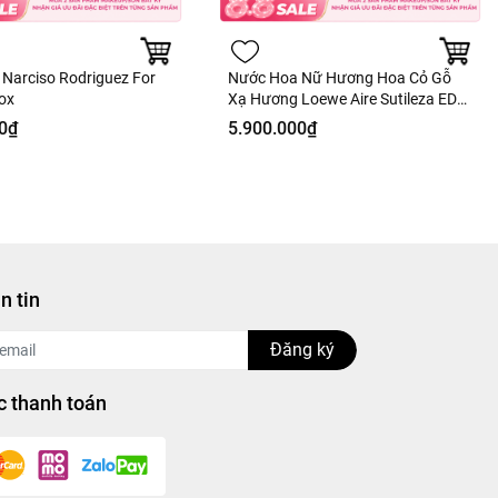
Narciso Rodriguez For
Nước Hoa Nữ Hương Hoa Cỏ Gỗ
box
Xạ Hương Loewe Aire Sutileza EDT
125ml - Fullbox - Hàng Duty
0₫
5.900.000₫
n tin
Đăng ký
 thanh toán