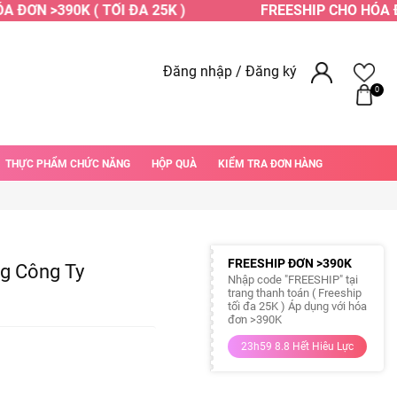
ĐƠN >390K ( TỐI ĐA 25K )
FREESHIP CHO HÓA ĐƠN
Đăng nhập
/
Đăng ký
0
THỰC PHẨM CHỨC NĂNG
HỘP QUÀ
KIỂM TRA ĐƠN HÀNG
FREESHIP ĐƠN >390K
ng Công Ty
Nhập code "FREESHIP" tại
trang thanh toán ( Freeship
tối đa 25K ) Áp dụng với hóa
đơn >390K
23h59 8.8 Hết Hiêu Lực