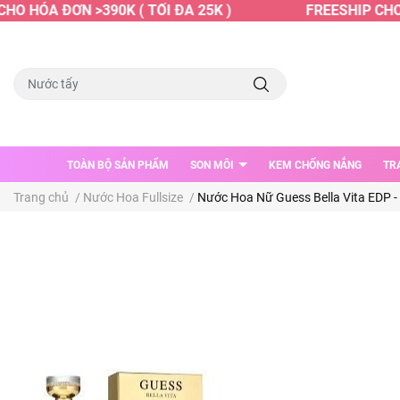
O HÓA ĐƠN >390K ( TỐI ĐA 25K )
FREESHIP CHO H
TOÀN BỘ SẢN PHẨM
SON MÔI
KEM CHỐNG NẮNG
TR
Trang chủ
/
Nước Hoa Fullsize
/
Nước Hoa Nữ Guess Bella Vita EDP 