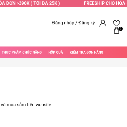
 ĐƠN >390K ( TỐI ĐA 25K )
FREESHIP CHO HÓA ĐƠ
Đăng nhập
/
Đăng ký
0
THỰC PHẨM CHỨC NĂNG
HỘP QUÀ
KIỂM TRA ĐƠN HÀNG
 và mua sắm trên website.