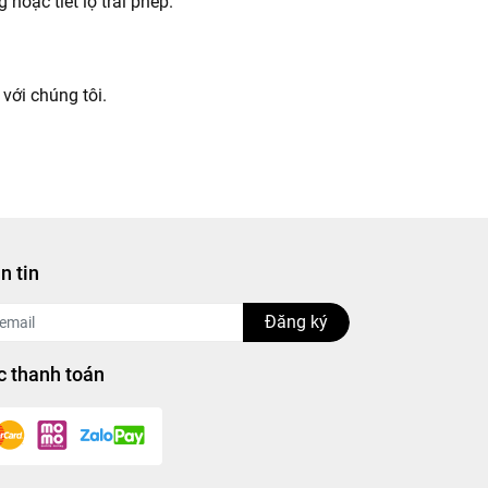
oặc tiết lộ trái phép.
với chúng tôi.
n tin
Đăng ký
 thanh toán