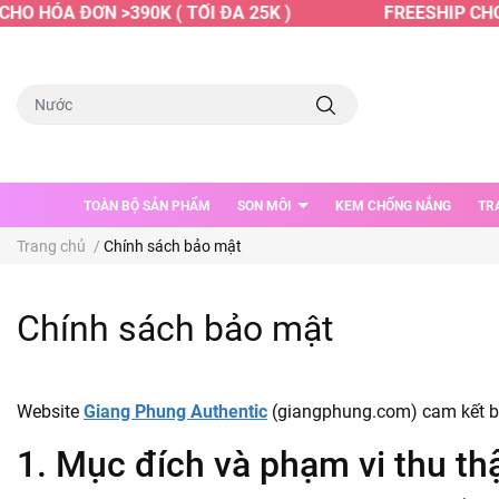
HO HÓA ĐƠN >390K ( TỐI ĐA 25K )
FREESHIP CHO 
TOÀN BỘ SẢN PHẨM
SON MÔI
KEM CHỐNG NẮNG
TR
Trang chủ
/
Chính sách bảo mật
Chính sách bảo mật
Website
Giang Phung Authentic
(giangphung.com) cam kết bả
1. Mục đích và phạm vi thu th