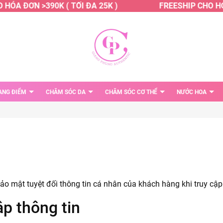
HÓA ĐƠN >390K ( TỐI ĐA 25K )
FREESHIP CHO HÓA
ANG ĐIỂM
CHĂM SÓC DA
CHĂM SÓC CƠ THỂ
NƯỚC HOA
o mật tuyệt đối thông tin cá nhân của khách hàng khi truy cập
ập thông tin