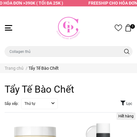
 HÓA ĐƠN >390K ( TỐI ĐA 25K )
FREESHIP CHO HÓA ĐƠN >
0
Trang chủ
/
Tẩy Tế Bào Chết
Tẩy Tế Bào Chết
Sắp xếp:
Thứ tự
Lọc
Hết hàng