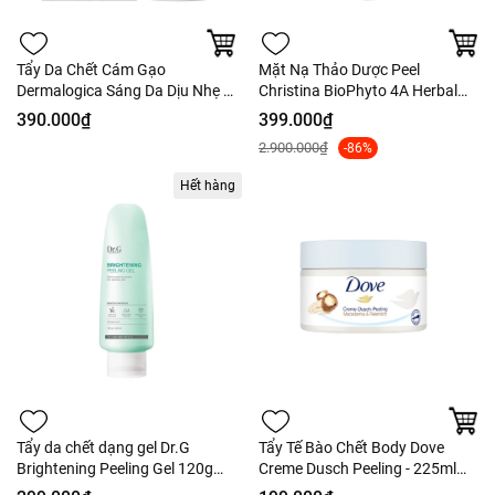
Tẩy Da Chết Cám Gạo
Mặt Nạ Thảo Dược Peel
Dermalogica Sáng Da Dịu Nhẹ -
Christina BioPhyto 4A Herbal
13g - Fullbox
Peel Thải Độc Sáng Da
390.000₫
399.000₫
2.900.000₫
-86%
Hết hàng
Tẩy da chết dạng gel Dr.G
Tẩy Tế Bào Chết Body Dove
Brightening Peeling Gel 120g
Creme Dusch Peeling - 225ml
Tách set Nobox
(Bản Đức)