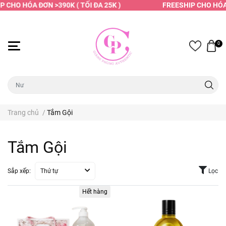
 CHO HÓA ĐƠN >390K ( TỐI ĐA 25K )
FREESHIP CHO HÓA Đ
0
Trang chủ
/
Tắm Gội
Tắm Gội
Sắp xếp:
Thứ tự
Lọc
Hết hàng