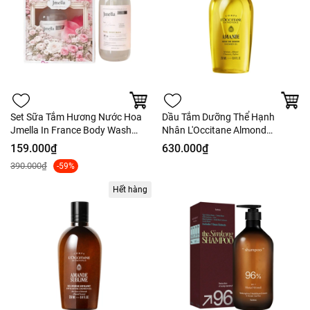
Set Sữa Tắm Hương Nước Hoa
Dầu Tắm Dưỡng Thể Hạnh
Jmella In France Body Wash
Nhân L'Occitane Almond
500ml Kèm Bông Tắm - Hàng
Shower Oil 250ml - Nobox -
159.000₫
630.000₫
Công Ty
Hàng Duty
390.000₫
-59%
Hết hàng