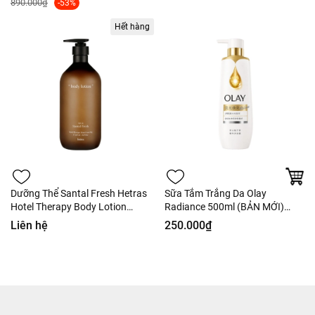
890.000₫
-53%
Hết hàng
Dưỡng Thể Santal Fresh Hetras
Sữa Tắm Trắng Da Olay
Hotel Therapy Body Lotion
Radiance 500ml (BẢN MỚI)
1013ml No.20 Santal Fresh -
Hàng Công Ty
Liên hệ
250.000₫
Hàng Công Ty