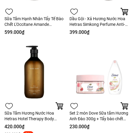
Sữa Tắm Hạnh Nhân Tẩy Tế Bào
Dầu Gội - Xả Hương Nước Hoa
Chết L'Occitane Amande
Hetras Simkong Perfume Anti-
Sublime Shower Gel 250ml -
Hair Loss 1013ml Fullbox -
599.000₫
399.000₫
Nobox - Hàng Duty
Hàng Công Ty
Sữa Tắm Hương Nước Hoa
Set 2 món Dove Sữa tắm Hương
Hetras Hotel Therapy Body
Anh Đào 300g + Tẩy bào chết
Wash - Fullsize 1013ml CTY
160g
420.000₫
230.000₫
Fullbox