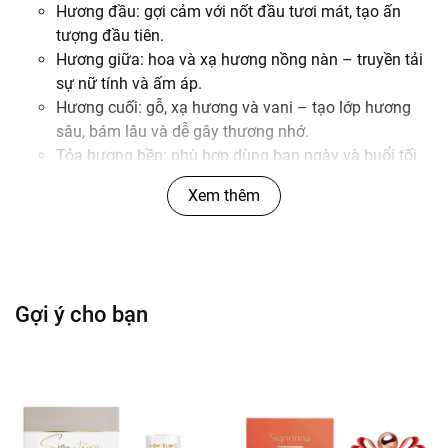
Hương đầu: gợi cảm với nốt đầu tươi mát, tạo ấn
tượng đầu tiên.
Hương giữa: hoa và xạ hương nồng nàn – truyền tải
sự nữ tính và ấm áp.
Hương cuối: gỗ, xạ hương và vani – tạo lớp hương
sâu, bám lâu và dễ gây thương nhớ.
Tỏa hương bền: phù hợp dùng ban ngày và buổi tối.
Tổng cảm nhận hương:
Xem thêm
All of Me là sự hòa quyện giữa sự mềm mại, gợi cảm
và tinh tế, dành cho phụ nữ hiện đại – tự tin, quyến
rũ nhưng vẫn rất tinh tế.
Gợi ý cho bạn
Hướng dẫn sử dụng:
Xịt lên cổ tay, sau tai, cổ và phía sau đầu gối để
hương lan tỏa tốt.
Có thể xịt nhẹ lên tóc hoặc trang phục (tránh xịt trực