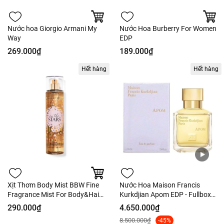
Nước hoa Giorgio Armani My
Nước Hoa Burberry For Women
Way
EDP
269.000₫
189.000₫
Hết hàng
Hết hàng
Xịt Thơm Body Mist BBW Fine
Nước Hoa Maison Francis
Fragrance Mist For Body&Hair
Kurkdjian Apom EDP - Fullbox
- 236ml Nobox
70ml
290.000₫
4.650.000₫
8.500.000₫
-45%