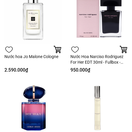
Nước hoa Jo Malone Cologne
Nước Hoa Narciso Rodriguez
For Her EDT 30ml - Fullbox -
Hàng US
2.590.000₫
950.000₫