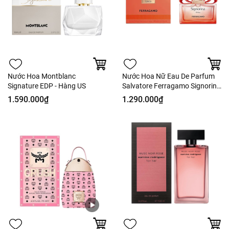
tiếp lên vải mỏng).
Dùng mỗi ngày hoặc những dịp đặc biệt để lưu lại
mùi hương cá nhân.
Nước Hoa Montblanc
Nước Hoa Nữ Eau De Parfum
Signature EDP - Hàng US
Salvatore Ferragamo Signorina
- Hàng Công Ty
1.590.000₫
1.290.000₫