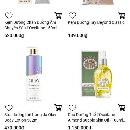
Kem Dưỡng Chân Dưỡng Ẩm
Kem Dưỡng Tay Beyond Classic
Chuyên Sâu L'Occitane 150ml -
Fullbox - Hàng Duty
620.000₫
139.000₫
Sữa dưỡng thể trắng da Olay
Dầu Dưỡng Thể L'Occitane
Body Lotion 502ml
Almond Supple Skin Oil - 100ml
Fullbox
470.000₫
1.150.000₫