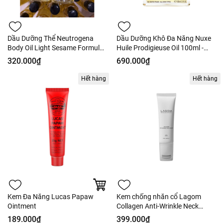
Dầu Dưỡng Thể Neutrogena
Dầu Dưỡng Khô Đa Năng Nuxe
Body Oil Light Sesame Formula
Huile Prodigieuse Oil 100ml -
250ml - Nobox
Tách Set Nobox - Hàng Duty
320.000₫
690.000₫
Hết hàng
Hết hàng
Kem Đa Năng Lucas Papaw
Kem chống nhăn cổ Lagom
Ointment
Collagen Anti-Wrinkle Neck
Cream - 50ml
189.000₫
399.000₫