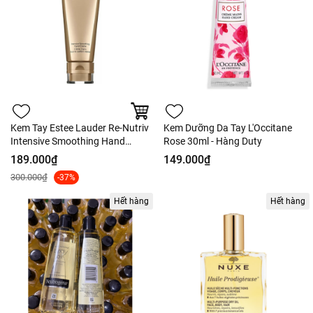
Kem Tay Estee Lauder Re-Nutriv
Kem Dưỡng Da Tay L'Occitane
Intensive Smoothing Hand
Rose 30ml - Hàng Duty
Creme - Nobox Tách Set US
189.000₫
149.000₫
300.000₫
-37%
Hết hàng
Hết hàng