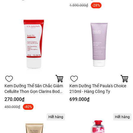
1.590.000₫
-28%
Kem Dưỡng Thể Săn Chắc Giảm
Kem Dưỡng Thể Paula's Choice
Cellulite Thon Gọn Clarins Body
210ml - Hàng Công Ty
Fit Active Skin Smoothing
270.000₫
699.000₫
Expert 30ml - Nobox
450.000₫
-40%
Hết hàng
Hết hàng