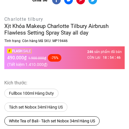
Charlotte tilbury
Xịt Khóa Makeup Charlotte Tilbury Airbrush
Flawless Setting Spray Stay all day
Tình trạng:
Còn hàng
Mã SKU:
MP19446
246
sản phẩm đã bán
490.000₫
:
:
CÒN LẠI
18
54
46
-75%
1.900.000₫
(Tiết kiệm
1.410.000₫
)
Kích thước:
Fullbox 100ml Hàng Duty
Tách set Nobox 34ml Hàng US
White Tea of Bali - Tách set Nobox 34ml Hàng US