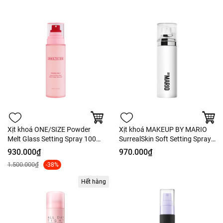
Xịt khoá ONE/SIZE Powder
Xịt khoá MAKEUP BY MARIO
Melt Glass Setting Spray 100ml
SurrealSkin Soft Setting Spray
- Fullbox - Hàng US
100ml - Fullbox - Hàng US
930.000₫
970.000₫
1.500.000₫
-38%
Hết hàng