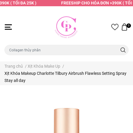
0K ( TỐI ĐA 25K )
FREESHIP CHO HÓA ĐƠN >390K ( TỐI Đ
0
Trang chủ
/
Xịt Khóa Make Up
/
Xịt Khóa Makeup Charlotte Tilbury Airbrush Flawless Setting Spray
Stay all day