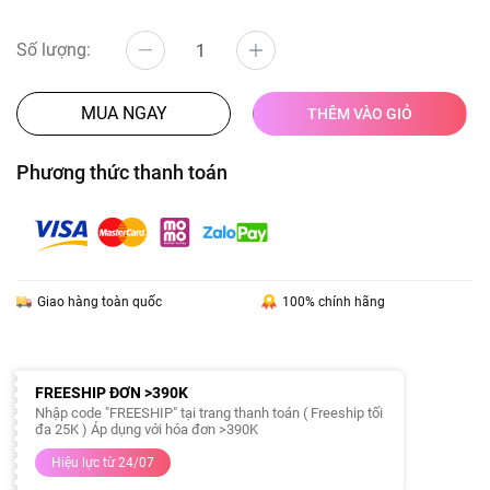
Số lượng:
MUA NGAY
THÊM VÀO GIỎ
Phương thức thanh toán
Giao hàng toàn quốc
100% chính hãng
FREESHIP ĐƠN >390K
Nhập code "FREESHIP" tại trang thanh toán ( Freeship tối
đa 25K ) Áp dụng với hóa đơn >390K
Hiệu lực từ 24/07