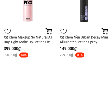
Xịt Khoá Makeup So Natural All
Xịt Khoá Nền Urban Decay Mini
Day Tight Make Up Setting Fixx
All Nighter Setting Spray -
- Tách Set Nobox
Fullbox
399.000₫
149.000₫
990.000₫
799.000₫
-60%
-81%