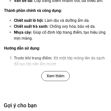
Vấn đề da:
Lớp trang điểm nhanh trôi, da thiếu ẩm.
Thành phần chính và công dụng:
Chiết xuất lô hội:
Làm dịu và dưỡng ẩm da.
Chiết xuất trà xanh:
Chống oxy hóa, bảo vệ da.
Nhựa cây:
Giúp cố định lớp trang điểm, tạo hiệu ứng
mịn màng.
Hướng dẫn sử dụng:
Trước khi trang điểm:
Xịt một lớp mỏng lên da sạch
để tạo lớp nền ẩm mượt.
Sau khi trang điểm:
Giữ chai cách mặt khoảng 20-
25cm, xịt đều khắp mặt để cố định lớp trang điểm.
Xem thêm
Tăng cường độ bám màu:
Xịt sản phẩm lên cọ trang
điểm trước khi lấy phấn mắt hoặc phấn má để màu
sắc bền lâu hơn.
Gợi ý cho bạn