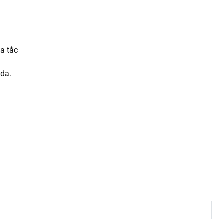
a tắc
 da.
y là