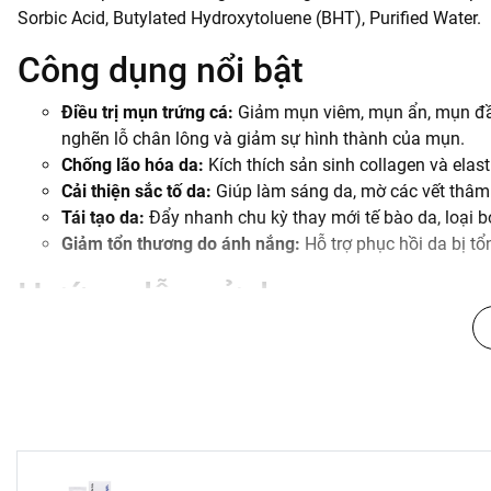
Sorbic Acid, Butylated Hydroxytoluene (BHT), Purified Water.
Công dụng nổi bật
Điều trị mụn trứng cá:
Giảm mụn viêm, mụn ẩn, mụn đầu 
nghẽn lỗ chân lông và giảm sự hình thành của mụn.
Chống lão hóa da:
Kích thích sản sinh collagen và elas
Cải thiện sắc tố da:
Giúp làm sáng da, mờ các vết thâm
Tái tạo da:
Đẩy nhanh chu kỳ thay mới tế bào da, loại bỏ
Giảm tổn thương do ánh nắng:
Hỗ trợ phục hồi da bị tổ
Hướng dẫn sử dụng
Để đạt hiệu quả tốt nhất và giảm thiểu kích ứng, bạn nên tham
hướng dẫn chung:
Rửa mặt sạch và lau khô hoàn toàn.
Lấy một lượng kem nhỏ (khoảng bằng hạt đậu) thoa đều 
Tránh thoa kem quá gần mắt, khóe miệng và niêm mạc
Sử dụng kem dưỡng ẩm sau khi thoa Tretinoin để cấp ẩ