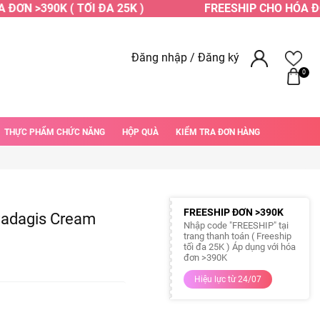
ƠN >390K ( TỐI ĐA 25K )
FREESHIP CHO HÓA ĐƠN 
Đăng nhập
/
Đăng ký
0
THỰC PHẨM CHỨC NĂNG
HỘP QUÀ
KIỂM TRA ĐƠN HÀNG
FREESHIP ĐƠN >390K
 Padagis Cream
Nhập code "FREESHIP" tại
trang thanh toán ( Freeship
tối đa 25K ) Áp dụng với hóa
đơn >390K
Hiệu lực từ 24/07