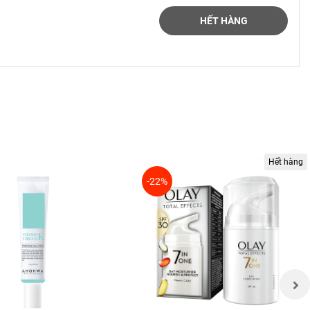
HẾT HÀNG
 nắng mặt
Hết hàng
-22%