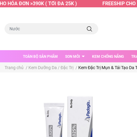
 HÓA ĐƠN >390K ( TỐI ĐA 25K )
FREESHIP CHO HÓ
TOÀN BỘ SẢN PHẨM
SON MÔI
KEM CHỐNG NẮNG
TR
Trang chủ
/
Kem Dưỡng Da / Đặc Trị
/
Kem Đặc Trị Mụn & Tái Tạo Da T