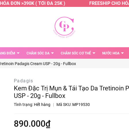
A ĐƠN >390K ( TỐI ĐA 25K )
FREESHIP CHO HÓA Đ
ANG ĐIỂM
CHĂM SÓC DA
CHĂM SÓC CƠ THỂ
NƯỚC HOA
retinoin Padagis Cream USP - 20g - Fullbox
Padagis
Kem Đặc Trị Mụn & Tái Tạo Da Tretinoin
USP - 20g - Fullbox
Tình trạng:
Hết hàng
|
Mã SKU:
MP19530
890.000₫