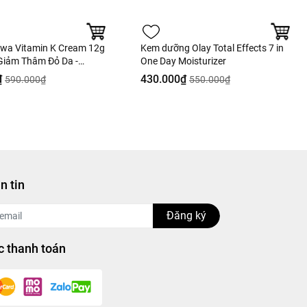
wa Vitamin K Cream 12g
Kem dưỡng Olay Total Effects 7 in
Giảm Thâm Đỏ Da -
One Day Moisturizer
àng Công Ty
₫
430.000₫
590.000₫
550.000₫
n tin
Đăng ký
 thanh toán