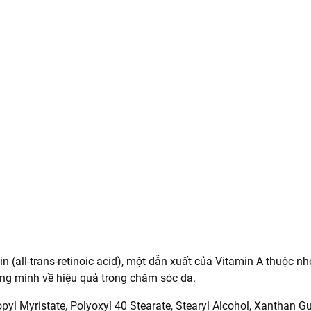
n (all-trans-retinoic acid), một dẫn xuất của Vitamin A thuộc n
ng minh về hiệu quả trong chăm sóc da.
yl Myristate, Polyoxyl 40 Stearate, Stearyl Alcohol, Xanthan G