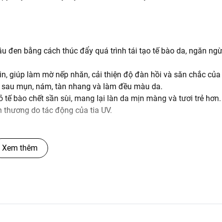
đen bằng cách thúc đẩy quá trình tái tạo tế bào da, ngăn ngừ
tin, giúp làm mờ nếp nhăn, cải thiện độ đàn hồi và săn chắc của
 sau mụn, nám, tàn nhang và làm đều màu da.
 tế bào chết sần sùi, mang lại làn da mịn màng và tươi trẻ hơn.
n thương do tác động của tia UV.
Xem thêm
 khảo ý kiến bác sĩ da liễu trước khi sử dụng Tretinoin. Dưới đâ
một lớp mỏng lên vùng da cần điều trị vào buổi tối.
.
m và làm dịu da.