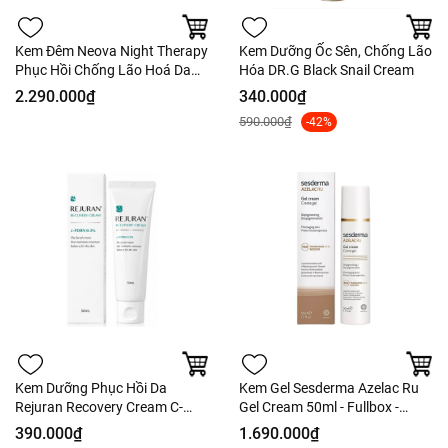
Kem Đêm Neova Night Therapy
Kem Dưỡng Ốc Sên, Chống Lão
Phục Hồi Chống Lão Hoá Da
Hóa DR.G Black Snail Cream
50ml - Fullbox - Hàng Công ty
2.290.000₫
340.000₫
590.000₫
-42%
Kem Dưỡng Phục Hồi Da
Kem Gel Sesderma Azelac Ru
Rejuran Recovery Cream C-
Gel Cream 50ml - Fullbox -
PDRN 0.3% 50ml - Fullbox -
Hàng Công Ty
390.000₫
1.690.000₫
Hàng Công Ty