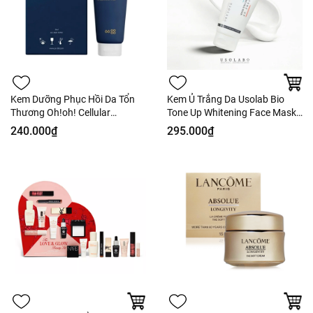
Kem Dưỡng Phục Hồi Da Tổn
Kem Ủ Trắng Da Usolab Bio
Thương Oh!oh! Cellular
Tone Up Whitening Face Mask
Corrective Cream 30ml Fullbox
50ml - Fullbox - Hàng CTY
240.000₫
295.000₫
- Hàng Công Ty