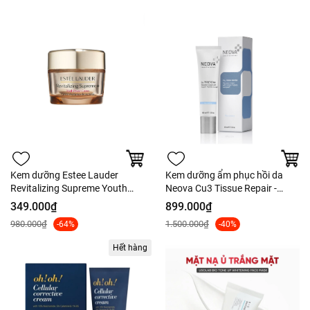
Kem dưỡng Estee Lauder
Kem dưỡng ẩm phục hồi da
Revitalizing Supreme Youth
Neova Cu3 Tissue Repair -
Power Cream - Tách set nobox
60ml (Hàng công ty) Fullbox
349.000₫
899.000₫
(bản Mỹ)
980.000₫
1.500.000₫
-64%
-40%
Hết hàng