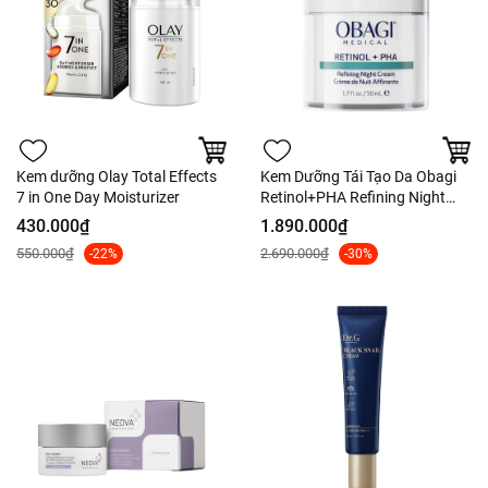
Kem dưỡng Olay Total Effects
Kem Dưỡng Tái Tạo Da Obagi
7 in One Day Moisturizer
Retinol+PHA Refining Night
Cream 50ml - Fullbox Công Ty
430.000₫
1.890.000₫
550.000₫
2.690.000₫
-22%
-30%