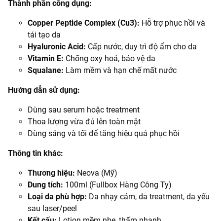
Thành phần công dụng:
Copper Peptide Complex (Cu3):
Hỗ trợ phục hồi và
tái tạo da
Hyaluronic Acid:
Cấp nước, duy trì độ ẩm cho da
Vitamin E:
Chống oxy hoá, bảo vệ da
Squalane:
Làm mềm và hạn chế mất nước
Hướng dẫn sử dụng:
Dùng sau serum hoặc treatment
Thoa lượng vừa đủ lên toàn mặt
Dùng sáng và tối để tăng hiệu quả phục hồi
Thông tin khác:
Thương hiệu:
Neova (Mỹ)
Dung tích:
100ml (Fullbox Hàng Công Ty)
Loại da phù hợp:
Da nhạy cảm, da treatment, da yếu
sau laser/peel
Kết cấu:
Lotion mềm nhẹ, thấm nhanh