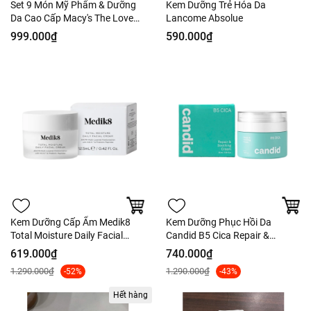
Set 9 Món Mỹ Phẩm & Dưỡng
Kem Dưỡng Trẻ Hóa Da
Da Cao Cấp Macy's The Love
Lancome Absolue
And Glow Beauty - Fullbox -
999.000₫
590.000₫
Hàng US
Kem Dưỡng Cấp Ẩm Medik8
Kem Dưỡng Phục Hồi Da
Total Moisture Daily Facial
Candid B5 Cica Repair &
Cream 12.5ml - Fullbox Hàng
Soothing Cream - 50ml Fullbox
619.000₫
740.000₫
US
- Hàng Công Ty
1.290.000₫
1.290.000₫
-52%
-43%
Hết hàng