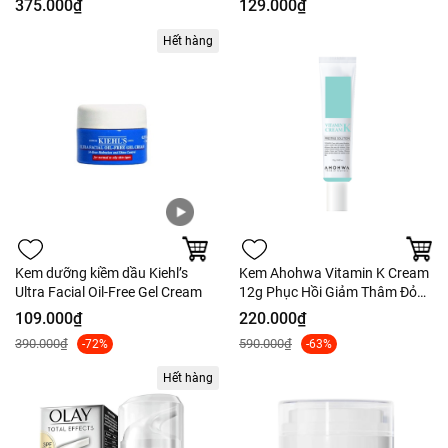
375.000₫
129.000₫
Ty
Hết hàng
Kem dưỡng kiềm dầu Kiehl’s
Kem Ahohwa Vitamin K Cream
Ultra Facial Oil‑Free Gel Cream
12g Phục Hồi Giảm Thâm Đỏ
Da - Nobox - Hàng Công Ty
109.000₫
220.000₫
390.000₫
590.000₫
-72%
-63%
Hết hàng