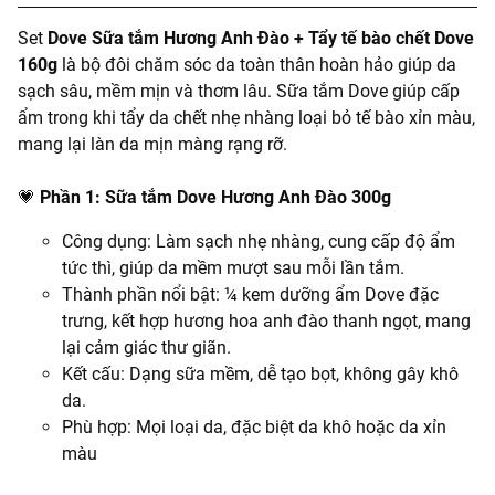
Set
Dove Sữa tắm Hương Anh Đào + Tẩy tế bào chết Dove
160g
là bộ đôi chăm sóc da toàn thân hoàn hảo giúp da
sạch sâu, mềm mịn và thơm lâu. Sữa tắm Dove giúp cấp
ẩm trong khi tẩy da chết nhẹ nhàng loại bỏ tế bào xỉn màu,
mang lại làn da mịn màng rạng rỡ.
💗
Phần 1: Sữa tắm Dove Hương Anh Đào 300g
Công dụng: Làm sạch nhẹ nhàng, cung cấp độ ẩm
tức thì, giúp da mềm mượt sau mỗi lần tắm.
Thành phần nổi bật: ¼ kem dưỡng ẩm Dove đặc
trưng, kết hợp hương hoa anh đào thanh ngọt, mang
lại cảm giác thư giãn.
Kết cấu: Dạng sữa mềm, dễ tạo bọt, không gây khô
da.
Phù hợp: Mọi loại da, đặc biệt da khô hoặc da xỉn
màu