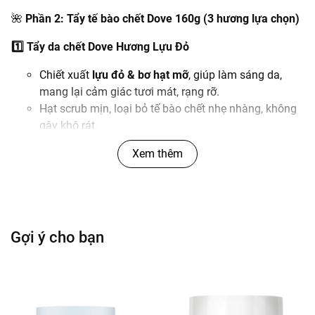
🌺
Phần 2: Tẩy tế bào chết Dove 160g (3 hương lựa chọn)
1️⃣ Tẩy da chết Dove Hương Lựu Đỏ
Chiết xuất
lựu đỏ & bơ hạt mỡ
, giúp làm sáng da,
mang lại cảm giác tươi mát, rạng rỡ.
Hạt scrub mịn, loại bỏ tế bào chết nhẹ nhàng, không
gây khô rát.
2️⃣ Tẩy da chết Dove Hương Hoa Anh Đào
Xem thêm
Kết hợp
chiết xuất hoa anh đào Nhật Bản
cùng tinh
chất dưỡng ẩm Dove.
Làm sáng da, tăng độ mềm mịn, mang lại mùi hương
nữ tính nhẹ nhàng.
Gợi ý cho bạn
Phù hợp với người yêu thích hương hoa nhẹ và cảm
giác tươi mát sau khi tắm.
3️⃣ Tẩy da chết Dove Hương Đường Nâu