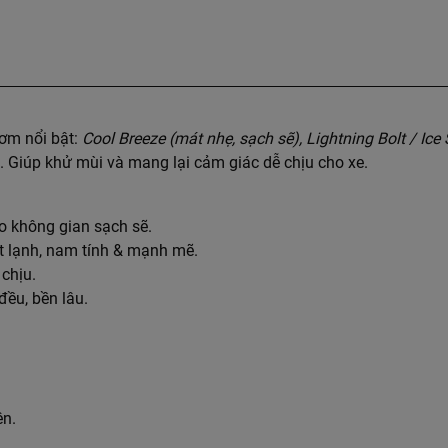
ơm nổi bật:
Cool Breeze (mát nhẹ, sạch sẽ), Lightning Bolt / Ice
. Giúp khử mùi và mang lại cảm giác dễ chịu cho xe.
o không gian sạch sẽ.
t lạnh, nam tính & mạnh mẽ.
chịu.
ều, bền lâu.
ên.