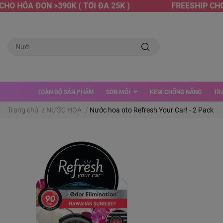
O HÓA ĐƠN >390K ( TỐI ĐA 25K )
FREESHIP CHO H
TOÀN BỘ SẢN PHẨM
SON MÔI
KEM CHỐNG NẮNG
TR
Trang chủ
/
NƯỚC HOA
/
Nước hoa oto Refresh Your Car! - 2 Pack