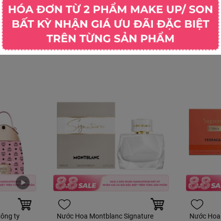
ông ty
Nước Hoa Montblanc Signature
Nước Hoa