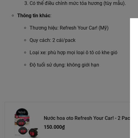
Có thể điều chỉnh mức tỏa hương (tùy mẫu).
Thông tin khác
:
Thương hiệu: Refresh Your Car! (Mỹ)
Quy cách: 2 cái/pack
Loại xe: phù hợp mọi loại ô tô có khe gió
Độ tuổi sử dụng: không giới hạn
Nước hoa oto Refresh Your Car! - 2 Pack
150.000₫