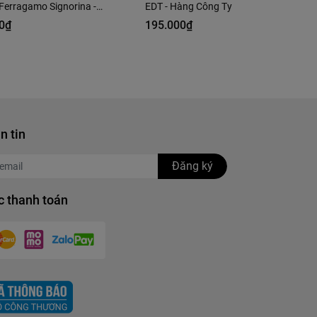
 Ferragamo Signorina -
EDT - Hàng Công Ty
g Ty
0₫
195.000₫
n tin
Đăng ký
 thanh toán