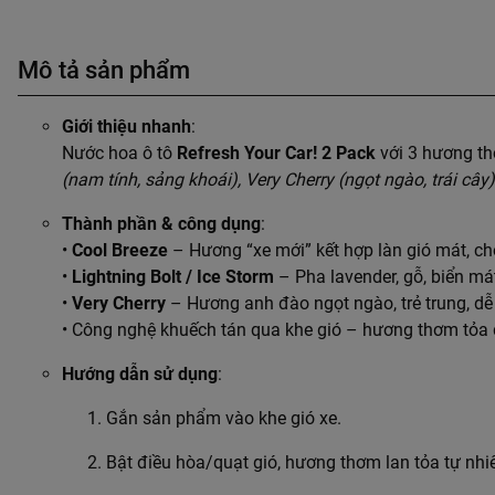
Mô tả sản phẩm
Giới thiệu nhanh
:
Nước hoa ô tô
Refresh Your Car! 2 Pack
với 3 hương th
(nam tính, sảng khoái), Very Cherry (ngọt ngào, trái cây)
Thành phần & công dụng
:
•
Cool Breeze
– Hương “xe mới” kết hợp làn gió mát, ch
•
Lightning Bolt / Ice Storm
– Pha lavender, gỗ, biển má
•
Very Cherry
– Hương anh đào ngọt ngào, trẻ trung, dễ 
• Công nghệ khuếch tán qua khe gió – hương thơm tỏa đ
Hướng dẫn sử dụng
:
Gắn sản phẩm vào khe gió xe.
Bật điều hòa/quạt gió, hương thơm lan tỏa tự nhi