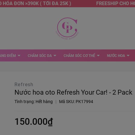
ÓA ĐƠN >390K ( TỐI ĐA 25K )
FREESHIP CHO HÓA 
ANG ĐIỂM
CHĂM SÓC DA
CHĂM SÓC CƠ THỂ
NƯỚC HOA
Refresh
Nước hoa oto Refresh Your Car! - 2 Pack
Tình trạng:
Hết hàng
|
Mã SKU:
PK17994
150.000₫