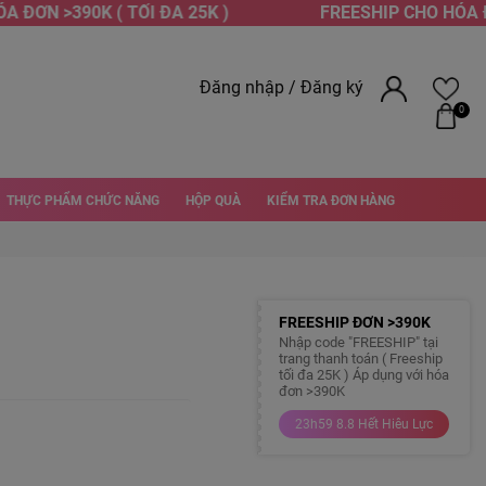
ĐƠN >390K ( TỐI ĐA 25K )
FREESHIP CHO HÓA ĐƠN
Đăng nhập
/
Đăng ký
0
THỰC PHẨM CHỨC NĂNG
HỘP QUÀ
KIỂM TRA ĐƠN HÀNG
FREESHIP ĐƠN >390K
Nhập code "FREESHIP" tại
trang thanh toán ( Freeship
tối đa 25K ) Áp dụng với hóa
đơn >390K
23h59 8.8 Hết Hiêu Lực