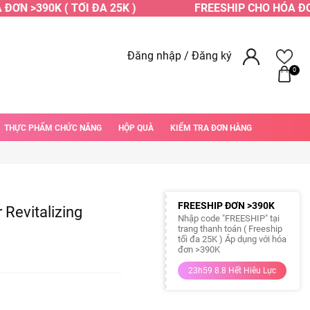
N >390K ( TỐI ĐA 25K )
FREESHIP CHO HÓA ĐƠN >
Đăng nhập
/
Đăng ký
0
THỰC PHẨM CHỨC NĂNG
HỘP QUÀ
KIỂM TRA ĐƠN HÀNG
FREESHIP ĐƠN >390K
Revitalizing
Nhập code "FREESHIP" tại
trang thanh toán ( Freeship
tối đa 25K ) Áp dụng với hóa
đơn >390K
23h59 8.8 Hết Hiêu Lực