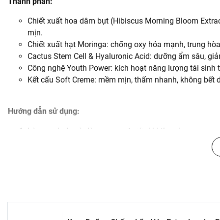
Thành phần:
Chiết xuất hoa dâm bụt (Hibiscus Morning Bloom Extrac
mịn.
Chiết xuất hạt Moringa: chống oxy hóa mạnh, trung hòa
Cactus Stem Cell & Hyaluronic Acid: dưỡng ẩm sâu, giảm
Công nghệ Youth Power: kích hoạt năng lượng tái sinh tế 
Kết cấu Soft Creme: mềm mịn, thấm nhanh, không bết d
Hướng dẫn sử dụng:
Làm sạch da và dùng serum trước khi thoa kem.
Lấy lượng kem bằng hạt đậu, thoa đều lên mặt và cổ.
Massage nhẹ theo chiều nâng cơ để kem thẩm thấu tốt
Sử dụng sáng và tối để đạt hiệu quả tối ưu.