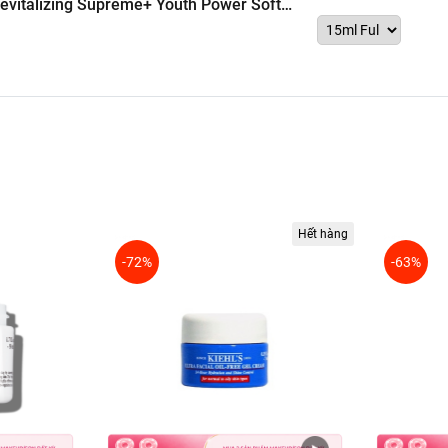
vitalizing Supreme+ Youth Power Soft
Hết hàng
-72%
-63%