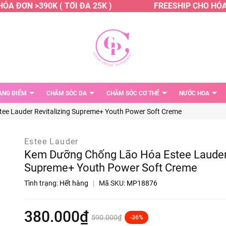
 ĐƠN >390K ( TỐI ĐA 25K )
FREESHIP CHO HÓA ĐƠ
ANG ĐIỂM
CHĂM SÓC DA
CHĂM SÓC CƠ THỂ
NƯỚC HOA
e Lauder Revitalizing Supreme+ Youth Power Soft Creme
Estee Lauder
Kem Dưỡng Chống Lão Hóa Estee Lauder 
Supreme+ Youth Power Soft Creme
Tình trạng:
Hết hàng
|
Mã SKU:
MP18876
380.000₫
590.000₫
-36%