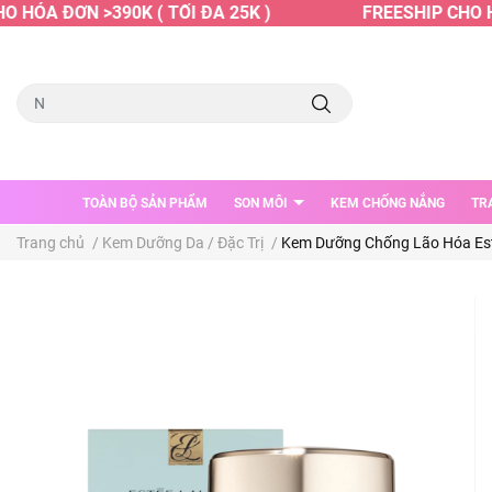
HÓA ĐƠN >390K ( TỐI ĐA 25K )
FREESHIP CHO HÓA
TOÀN BỘ SẢN PHẨM
SON MÔI
KEM CHỐNG NẮNG
TR
Trang chủ
/
Kem Dưỡng Da / Đặc Trị
/
Kem Dưỡng Chống Lão Hóa Este