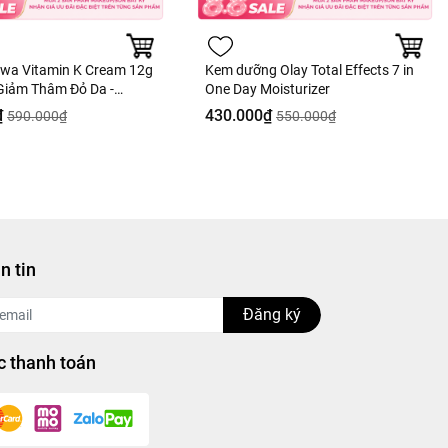
wa Vitamin K Cream 12g
Kem dưỡng Olay Total Effects 7 in
Giảm Thâm Đỏ Da -
One Day Moisturizer
àng Công Ty
₫
430.000₫
590.000₫
550.000₫
n tin
Đăng ký
 thanh toán