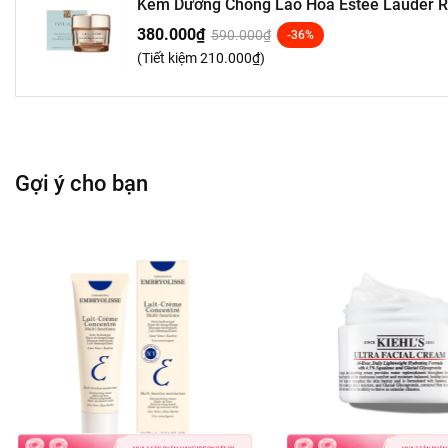
Kem Dưỡng Chống Lão Hóa Estee Lauder Re
Creme
380.000₫
590.000₫
-36%
(Tiết kiệm
210.000₫
)
Gợi ý cho bạn