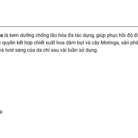
me
là kem dưỡng chống lão hóa đa tác dụng, giúp phục hồi độ đà
 quyền kết hợp chiết xuất hoa dâm bụt và cây Moringa, sản ph
và tươi sáng của da chỉ sau vài tuần sử dụng.
óa