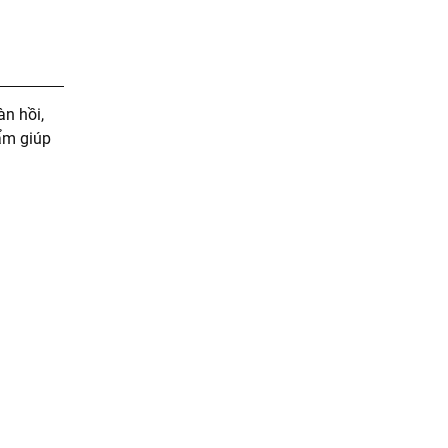
n hồi,
ẩm giúp