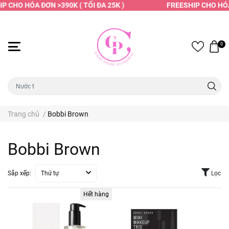
P CHO HÓA ĐƠN >390K ( TỐI ĐA 25K )
FREESHIP CHO HÓA 
0
Trang chủ
/
Bobbi Brown
Bobbi Brown
Sắp xếp:
Thứ tự
Lọc
Hết hàng