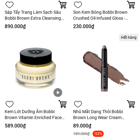
Sáp Tẩy Trang Làm Sạch Sâu
Son Kem Bóng Bobbi Brown
Bobbi Brown Extra Cleansing
Crushed Oil-Infused Gloss -
Balm 100ml - Fullbox - Hàng US
Hàng US
890.000₫
230.000₫
Hết hàng
Kem Lót Dưỡng Ẩm Bobbi
Nhũ Mắt Dạng Thỏi Bobbi
Brown Vitamin Enriched Face
Brown Long Wear Cream
Base
Shadow Stick - Tách Set US
589.000₫
89.000₫
189.000₫
-53%