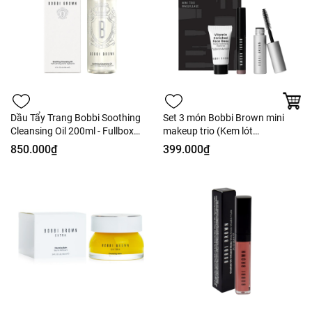
Dầu Tẩy Trang Bobbi Soothing
Set 3 món Bobbi Brown mini
Cleansing Oil 200ml - Fullbox
makeup trio (Kem lót
Hàng US
7ml+Shadow Stick 0.9g+Eye
850.000₫
399.000₫
Mascara 3ml) Hàng US