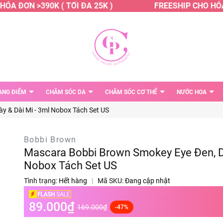
A ĐƠN >390K ( TỐI ĐA 25K )
FREESHIP CHO HÓA Đ
ANG ĐIỂM
CHĂM SÓC DA
CHĂM SÓC CƠ THỂ
NƯỚC HOA
 & Dài Mi - 3ml Nobox Tách Set US
Bobbi Brown
Mascara Bobbi Brown Smokey Eye Đen, Dà
Nobox Tách Set US
Tình trạng:
Hết hàng
|
Mã SKU:
Đang cập nhật
89.000₫
169.000₫
-47%