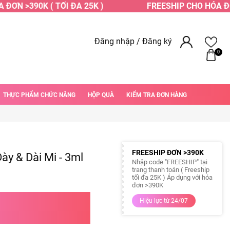
ƠN >390K ( TỐI ĐA 25K )
FREESHIP CHO HÓA ĐƠN 
Đăng nhập
/
Đăng ký
0
THỰC PHẨM CHỨC NĂNG
HỘP QUÀ
KIỂM TRA ĐƠN HÀNG
FREESHIP ĐƠN >390K
y & Dài Mi - 3ml
Nhập code "FREESHIP" tại
trang thanh toán ( Freeship
tối đa 25K ) Áp dụng với hóa
đơn >390K
Hiệu lực từ 24/07