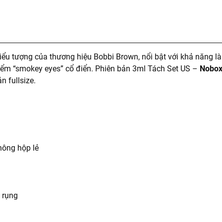
ểu tượng của thương hiệu Bobbi Brown, nổi bật với khả năng l
 điểm “smokey eyes” cổ điển. Phiên bản 3ml Tách Set US –
Nobo
n fullsize.
hông hộp lẻ
ễ rụng