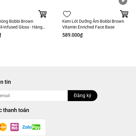
Bóng Bobbi Brown
Kem Lót Dưỡng Ẩm Bobbi Brown
l-Infused Gloss - Hàng
Vitamin Enriched Face Base
₫
589.000₫
n tin
Đăng ký
 thanh toán