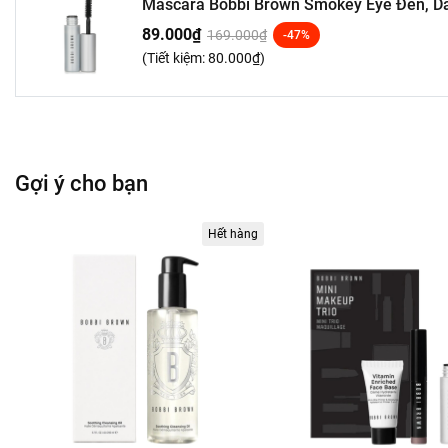
Mascara Bobbi Brown Smokey Eye Đen, Dày
89.000₫
169.000₫
-47%
(Tiết kiệm:
80.000₫
)
Gợi ý cho bạn
Hết hàng