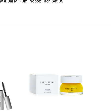
 & Dài Mi - 3ml Nobox Tách Set US