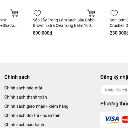
ini
Sáp Tẩy Trang Làm Sạch Sâu Bobbi
Son Kem 
ml+Shadow
Brown Extra Cleansing Balm 100ml
Crushed Oi
 3ml) Hàng
- Fullbox - Hàng US
US
890.000₫
230.000
Chính sách
Đăng ký nhậ
Chính sách bảo mật
Chính sách thanh toán
Phương thức
Chính sách giao nhận - kiểm hàng
Chính sách đổi trả - hoàn tiền
Chính sách bảo hành