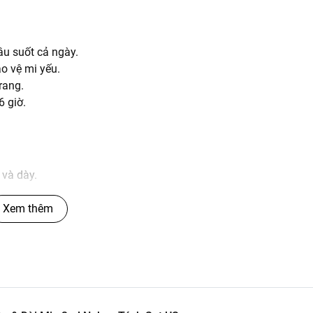
âu suốt cả ngày.
o vệ mi yếu.
rang.
6 giờ.
 và dày.
ng mắt.
Xem thêm