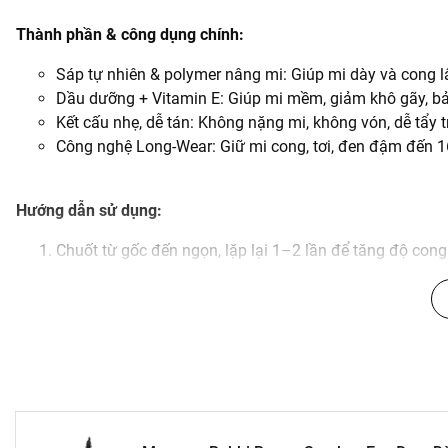
Thành phần & công dụng chính:
Sáp tự nhiên & polymer nâng mi: Giúp mi dày và cong l
Dầu dưỡng + Vitamin E: Giúp mi mềm, giảm khô gãy, bả
Kết cấu nhẹ, dễ tán: Không nặng mi, không vón, dễ tẩy t
Công nghệ Long-Wear: Giữ mi cong, tơi, đen đậm đến 1
Hướng dẫn sử dụng:
Chuốt từ gốc đến ngọn, lặp lại 1–2 lần để tăng độ cong
Có thể kẹp mi trước để đạt hiệu ứng nâng mi tối đa.
Dễ dàng tẩy trang bằng sản phẩm chuyên dụng cho vù