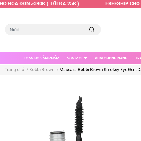
 HÓA ĐƠN >390K ( TỐI ĐA 25K )
FREESHIP CHO HÓ
TOÀN BỘ SẢN PHẨM
SON MÔI
KEM CHỐNG NẮNG
TR
Trang chủ
/
Bobbi Brown
/
Mascara Bobbi Brown Smokey Eye Đen, Dày