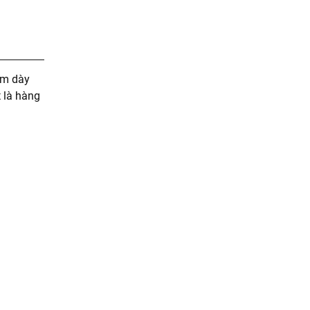
àm dày
x
là hàng