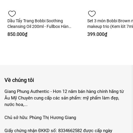
Dầu Tẩy Trang Bobbi Soothing
Set 3 món Bobbi Brown m
Cleansing Oil 200ml - Fullbox Hàng
makeup trio (Kem lót 7
US
Stick 0.9g+Eye Mascara
850.000₫
399.000₫
US
Về chúng tôi
Giang Phung Authentic - Hơn 12 năm bán hàng chính hãng từ
Âu Mỹ Chuyên cung cấp các sản phẩm: mỹ phẩm làm đẹp,
nước hoa,...
Chủ sở hữu: Phùng Thị Hương Giang
Giấy chứng nhận ĐKKD số: 8334662582 được cấp ngày