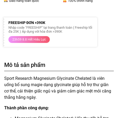
Giao hàng toàn quốc
100% chính hãng
FREESHIP ĐƠN >390K
Nhập code "FREESHIP" tại trang thanh toán ( Freeship tối
đa 25K ) Áp dụng với hóa đơn >390K
23h59 8.8 Hết Hiêu Lực
Mô tả sản phẩm
Sport Research Magnesium Glycinate Chelated là viên
uống bổ sung magie dạng glycinate giúp hỗ trợ thư giãn
cơ thể, cải thiện giấc ngủ và giảm cảm giác mệt mỏi căng
thẳng hằng ngày.
Thành phần công dụng: