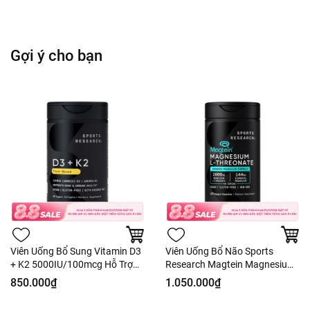
Gợi ý cho bạn
Viên Uống Bổ Sung Vitamin D3
Viên Uống Bổ Não Sports
+ K2 5000IU/100mcg Hỗ Trợ
Research Magtein Magnesium
Xương Khớp & Miễn Dịch - 60
L-Threonate 2000mg 135 Viên
850.000₫
1.050.000₫
Viên
- Hàng Costco