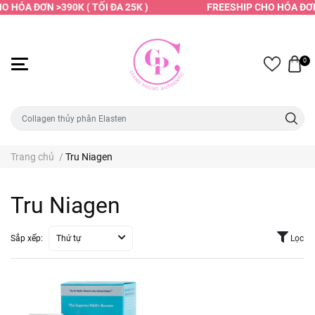
 HÓA ĐƠN >390K ( TỐI ĐA 25K )
FREESHIP CHO HÓA ĐƠN 
0
Trang chủ
/
Tru Niagen
Tru Niagen
Sắp xếp:
Thứ tự
Lọc