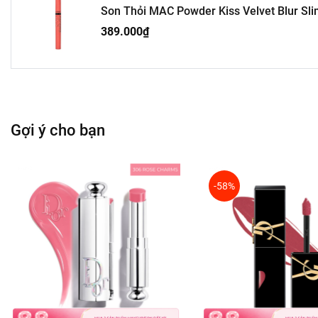
Hướng dẫn sử dụng
Son Thỏi MAC Powder Kiss Velvet Blur Sli
389.000₫
Để có đôi môi mịn màng và màu son lên chuẩn nhất, hãy
Sử dụng chì kẻ viền môi MAC Prep + Prime Lip để định 
Vặn nhẹ thỏi son lên khoảng 1mm.
Thoa son trực tiếp lên môi, bắt đầu từ trung tâm môi và
Có thể thoa một lớp mỏng để có hiệu ứng nhẹ nhàng ho
Sau khi sử dụng, vặn son xuống để bảo quản sản phẩm 
Gợi ý cho bạn
-58%