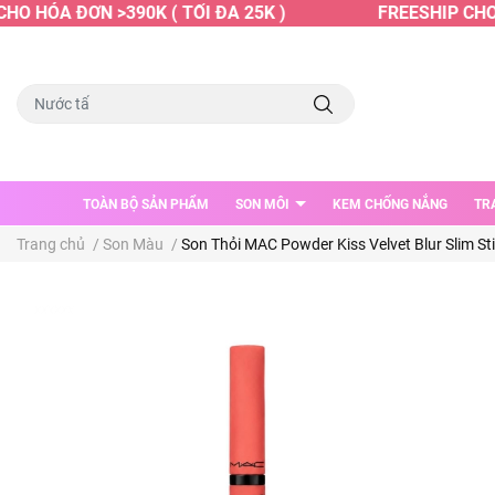
O HÓA ĐƠN >390K ( TỐI ĐA 25K )
FREESHIP CHO H
TOÀN BỘ SẢN PHẨM
SON MÔI
KEM CHỐNG NẮNG
TR
Trang chủ
/
Son Màu
/
Son Thỏi MAC Powder Kiss Velvet Blur Slim St