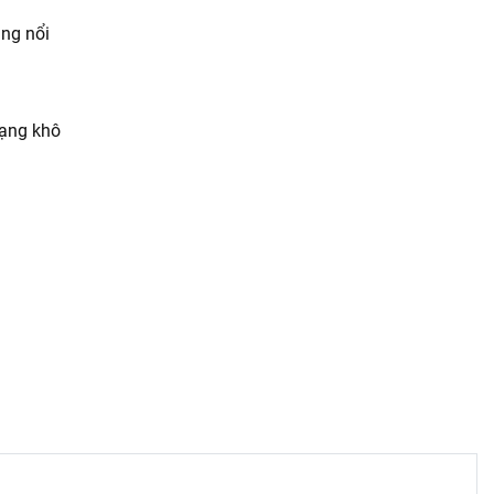
ụng nổi
rạng khô
ng nàn
g tôn lên
i bật