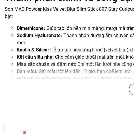
Son MAC Powder Kiss Velvet Blur Slim Stick 897 Stay Curiou
bật:
Dimethicone:
Giúp tạo lớp nền mịn màng, mượt mà trên
Sodium Hyaluronate:
Thành phần dưỡng ẩm chuyên sâu,
môi.
Kaolin & Silica:
Hỗ trợ tạo hiệu ứng lì mờ (velvet blur) 
Kết cấu siêu nhẹ:
Cho cảm giác thoải mái trên môi, khô
Màu sắc chuẩn và đậm nét:
Chỉ một lần lướt nhẹ cũng
Bền màu:
Giữ màu tốt lên đến 12 giờ, hạn chế lem, trô
Giảm thiểu nếp nhăn môi:
Giúp đôi môi trông đầy đặn 
Mô tả màu sắc 897 Stay Curio
Son MAC 897 Stay Curious sở hữu tone màu đỏ hồng vô cùng t
cùng sắc hồng tươi tắn, mang đến vẻ đẹp nữ tính, trẻ trung 
mọi tông da, từ da sáng đến da ngăm, phù hợp cho nhiều ph
trong các buổi tiệc.