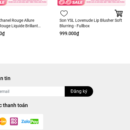
hanel Rouge Allure
Son YSL Lovenude Lip Blusher Soft
ouge Liquide Brillant
Blurring - Fullbox
ue - 63 Ultimate Màu Hồng
0₫
999.000₫
Duty Fullbox
n tin
Đăng ký
 thanh toán