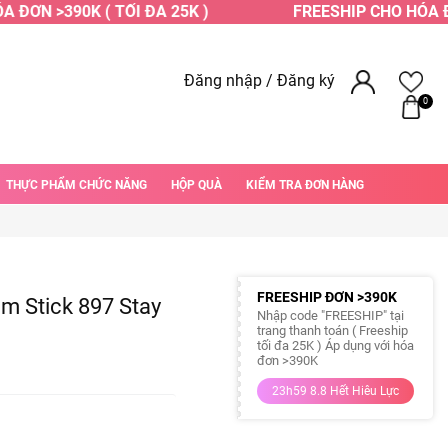
ĐƠN >390K ( TỐI ĐA 25K )
FREESHIP CHO HÓA ĐƠN
Đăng nhập
/
Đăng ký
0
THỰC PHẨM CHỨC NĂNG
HỘP QUÀ
KIỂM TRA ĐƠN HÀNG
FREESHIP ĐƠN >390K
im Stick 897 Stay
Nhập code "FREESHIP" tại
trang thanh toán ( Freeship
tối đa 25K ) Áp dụng với hóa
đơn >390K
23h59 8.8 Hết Hiêu Lực