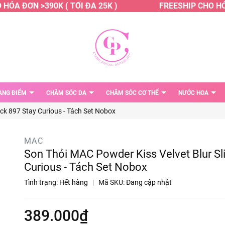
ÓA ĐƠN >390K ( TỐI ĐA 25K )
FREESHIP CHO HÓA 
ANG ĐIỂM
CHĂM SÓC DA
CHĂM SÓC CƠ THỂ
NƯỚC HOA
ick 897 Stay Curious - Tách Set Nobox
MAC
Son Thỏi MAC Powder Kiss Velvet Blur Sl
Curious - Tách Set Nobox
Tình trạng:
Hết hàng
|
Mã SKU:
Đang cập nhật
389.000₫