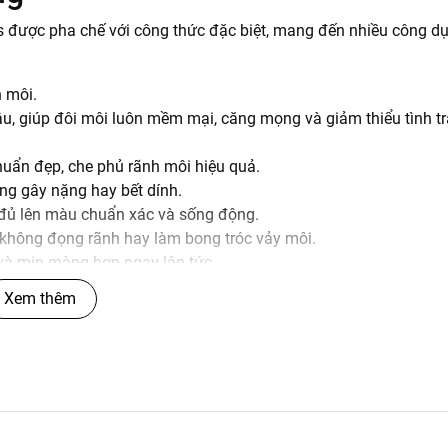
s được pha chế với công thức đặc biệt, mang đến nhiều công d
 môi.
 giúp đôi môi luôn mềm mại, căng mọng và giảm thiểu tình t
chuẩn đẹp, che phủ rãnh môi hiệu quả.
ng gây nặng hay bết dính.
 đủ lên màu chuẩn xác và sống động.
i, không đọng rãnh hay làm bong tróc vảy môi.
và mịn màng hơn ngay lập tức.
Xem thêm
us - Đỏ Hồng
rendy và cuốn hút. Đây là sự pha trộn tinh tế giữa sắc đỏ nồ
nhưng không kém phần quyến rũ và hiện đại. Sắc son này dễ dàn
ong cách trang điểm khác nhau, từ nhẹ nhàng hàng ngày đến nổ