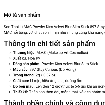
Mô tả sản phẩm
Son Thỏi Lì MAC Powder Kiss Velvet Blur Slim Stick 897 Sta
MAC nổi tiếng, với chất son lì mịn như nhung cùng khả năng 
Thông tin chi tiết sản phẩm
Thương hiệu:
M.A.C (Make-up Art Cosmetics)
Xuất xứ:
Hoa Kỳ
Dòng sản phẩm:
Powder Kiss Velvet Blur Slim Stick
Màu sắc:
897 Stay Curious (Đỏ Hồng)
Trọng lượng:
2g / 0.07 oz
Chất son:
Lì mịn, hiệu ứng blur, dưỡng ẩm
Độ bền màu:
Lên đến 12 giờ (thực tế 5-6 giờ khi ăn uốn
Thiết kế:
Thân son thon dài, mảnh mai, vỏ đen nhám sa
Thành phần chính và công dụ