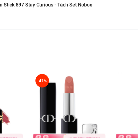
m Stick 897 Stay Curious - Tách Set Nobox
 tẩy tế bào chết và dưỡng ẩm môi trước khi thoa son.
hình và làm mịn viền môi, giúp son không bị lem.
 tán đều ra các góc.
ặc thoa nhiều lớp để có màu sắc đậm nét hơn.
tốt hơn.
-41%