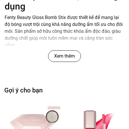
dụng
Fenty Beauty Gloss Bomb Stix được thiết kế để mang lại
độ bóng vượt trội cùng khả năng dưỡng ẩm tối ưu cho đôi
môi. Sản phẩm sở hữu công thức khóa ẩm độc đáo, giàu
dưỡng chất giúp môi luôn mềm mại và căng tràn sức
sống.
Xem thêm
Độ bóng cao và màu sắc sống động:
Kết hợp giữa
son bóng và son lì có sắc tố trung bình, mang lại đôi
môi căng mọng, rạng rỡ với độ che phủ từ trong suốt
đến rõ nét tùy cách thoa.
Dưỡng ẩm chuyên sâu lên đến 8 giờ:
Công thức
Gợi ý cho bạn
chứa các thành phần chăm sóc môi như Vitamin E,
Bơ hạt mỡ (Shea Butter) và Squalane, giúp dưỡng
ẩm, nuôi dưỡng và giữ cho đôi môi luôn căng mọng
suốt cả ngày mà không gây khô môi.
Kết cấu mềm mượt, không bết dính:
Chất son dạng
thỏi mềm mại, lướt nhẹ trên môi một cách dễ dàng,