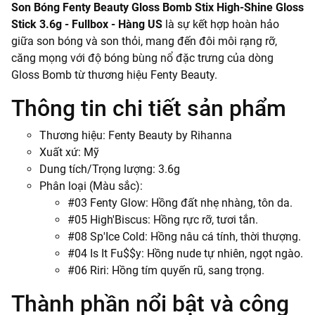
Son Bóng Fenty Beauty Gloss Bomb Stix High-Shine Gloss
Stick 3.6g - Fullbox - Hàng US
là sự kết hợp hoàn hảo
giữa son bóng và son thỏi, mang đến đôi môi rạng rỡ,
căng mọng với độ bóng bùng nổ đặc trưng của dòng
Gloss Bomb từ thương hiệu Fenty Beauty.
Thông tin chi tiết sản phẩm
Thương hiệu: Fenty Beauty by Rihanna
Xuất xứ: Mỹ
Dung tích/Trọng lượng: 3.6g
Phân loại (Màu sắc):
#03 Fenty Glow: Hồng đất nhẹ nhàng, tôn da.
#05 High'Biscus: Hồng rực rỡ, tươi tắn.
#08 Sp'Ice Cold: Hồng nâu cá tính, thời thượng.
#04 Is It Fu$$y: Hồng nude tự nhiên, ngọt ngào.
#06 Riri: Hồng tím quyến rũ, sang trọng.
Thành phần nổi bật và công