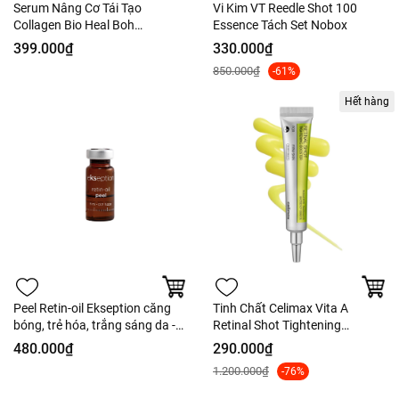
Serum Nâng Cơ Tái Tạo
Vi Kim VT Reedle Shot 100
Collagen Bio Heal Boh
Essence Tách Set Nobox
Probioderm Collagen
399.000₫
330.000₫
Remodeling 30ml - Tách Set
850.000₫
-61%
Nobox
Hết hàng
Peel Retin-oil Ekseption căng
Tinh Chất Celimax Vita A
bóng, trẻ hóa, trắng sáng da -
Retinal Shot Tightening
5ml
Booster For Firm Skin Chống
480.000₫
290.000₫
Lão Hóa - Fullbox
1.200.000₫
-76%