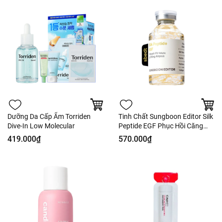
Dưỡng Da Cấp Ẩm Torriden
Tinh Chất Sungboon Editor Silk
Dive-In Low Molecular
Peptide EGF Phục Hồi Căng
Bóng
419.000₫
570.000₫