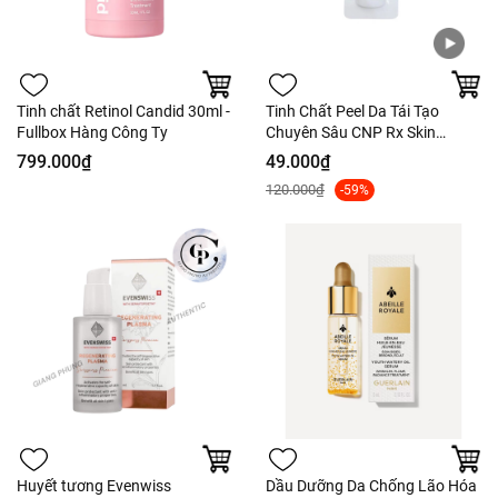
Tinh chất Retinol Candid 30ml -
Tinh Chất Peel Da Tái Tạo
Fullbox Hàng Công Ty
Chuyên Sâu CNP Rx Skin
Rejuvenating Intensive Peel
799.000₫
49.000₫
2ml
120.000₫
-59%
Huyết tương Evenwiss
Dầu Dưỡng Da Chống Lão Hóa