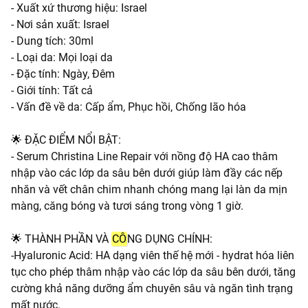
- Xuất xứ thương hiệu: Israel
- Nơi sản xuất: Israel
- Dung tích: 30ml
- Loại da: Mọi loại da
- Đặc tính: Ngày, Đêm
- Giới tính: Tất cả
- Vấn đề về da: Cấp ẩm, Phục hồi, Chống lão hóa
🌟 ĐẶC ĐIỂM NỔI BẬT:
- Serum Christina Line Repair với nồng độ HA cao thâm
nhập vào các lớp da sâu bên dưới giúp làm đầy các nếp
nhăn và vết chân chim nhanh chóng mang lại làn da mịn
màng, căng bóng và tươi sáng trong vòng 1 giờ.
🌟 THÀNH PHẦN VÀ
CÔ
NG DỤNG CHÍNH:
-Hyaluronic Acid: HA dạng viên thế hệ mới - hydrat hóa liên
tục cho phép thâm nhập vào các lớp da sâu bên dưới, tăng
cường khả năng dưỡng ẩm chuyên sâu và ngăn tình trạng
mất nước.