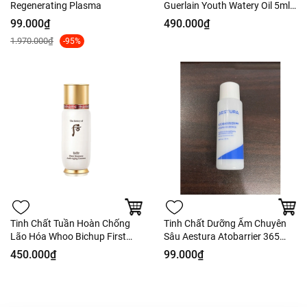
Regenerating Plasma
Guerlain Youth Watery Oil 5ml -
Fullbox Hàng Duty
99.000₫
490.000₫
1.970.000₫
-95%
Tinh Chất Tuần Hoàn Chống
Tinh Chất Dưỡng Ẩm Chuyên
Lão Hóa Whoo Bichup First
Sâu Aestura Atobarrier 365
Moisture Anti-Aging Essence
Hydro Essence 25ml - Nobox
450.000₫
99.000₫
50ml - Nobox