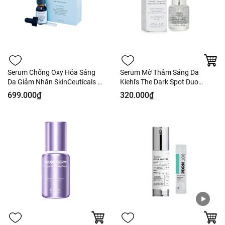
Serum Chống Oxy Hóa Sáng
Serum Mờ Thâm Sáng Da
Da Giảm Nhăn SkinCeuticals C
Kiehl's The Dark Spot Duo
E Ferulic 15ml - Fullbox Hàng
Brightening Fullbox
699.000₫
320.000₫
CTY