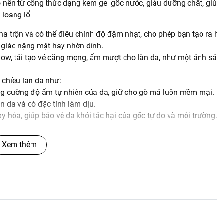
o nên từ công thức dạng kem gel gốc nước, giàu dưỡng chất, gi
loang lổ.
a trộn và có thể điều chỉnh độ đậm nhạt, cho phép bạn tạo ra 
giác nặng mặt hay nhờn dính.
low, tái tạo vẻ căng mọng, ẩm mượt cho làn da, như một ánh sá
chiều làn da như:
g cường độ ẩm tự nhiên của da, giữ cho gò má luôn mềm mại.
n da và có đặc tính làm dịu.
 hóa, giúp bảo vệ da khỏi tác hại của gốc tự do và môi trường.
p tán sản phẩm đều và làm mờ khuyết điểm.
Xem thêm
, giúp bạn tự tin với lớp trang điểm bền đẹp.
 nghiệm, không gây kích ứng.
Saie Dew Blush lên mỗi bên gò má.
, hướng về phía thái dương.