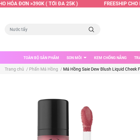
 HÓA ĐƠN >390K ( TỐI ĐA 25K )
FREESHIP CHO HÓ
TOÀN BỘ SẢN PHẨM
SON MÔI
KEM CHỐNG NẮNG
TR
Trang chủ
/
Phấn Má Hồng
/
Má Hồng Saie Dew Blush Liquid Cheek Flu