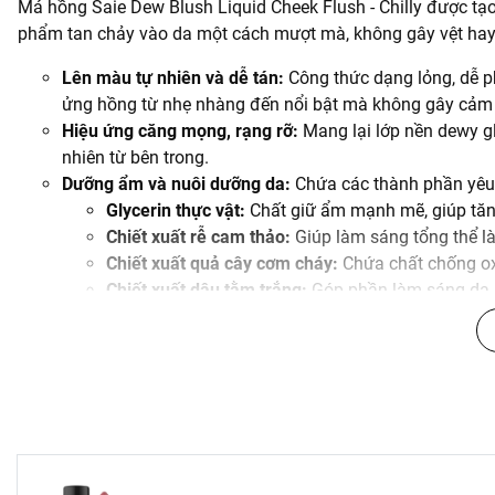
Má hồng Saie Dew Blush Liquid Cheek Flush - Chilly được tạ
phẩm tan chảy vào da một cách mượt mà, không gây vệt hay 
Lên màu tự nhiên và dễ tán:
Công thức dạng lỏng, dễ ph
ửng hồng từ nhẹ nhàng đến nổi bật mà không gây cảm 
Hiệu ứng căng mọng, rạng rỡ:
Mang lại lớp nền dewy g
nhiên từ bên trong.
Dưỡng ẩm và nuôi dưỡng da:
Chứa các thành phần yêu 
Glycerin thực vật:
Chất giữ ẩm mạnh mẽ, giúp tăn
Chiết xuất rễ cam thảo:
Giúp làm sáng tổng thể là
Chiết xuất quả cây cơm cháy:
Chứa chất chống oxy
Chiết xuất dâu tằm trắng:
Góp phần làm sáng da.
Silica:
Mang lại cảm giác mượt mà, mềm mại, giú
Lâu trôi:
Duy trì màu sắc tươi tắn trên da suốt nhiều giờ
An toàn cho da nhạy cảm:
Đã được bác sĩ da liễu kiểm
Hướng dẫn sử dụng
Sử dụng đầu cọ doe-foot chấm một hoặc hai chấm má hồng 
Dùng ngón tay, mút trang điểm hoặc cọ tán nhẹ nhàng lên da