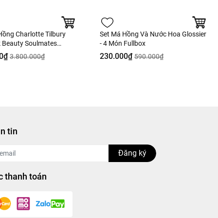
ồng Charlotte Tilbury
Set Má Hồng Và Nước Hoa Glossier
lk Beauty Soulmates
- 4 Món Fullbox
ne Flawless 13g Fullbox
0₫
230.000₫
3.800.000₫
590.000₫
n tin
Đăng ký
 thanh toán