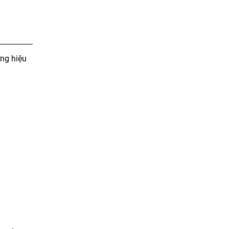
ơng hiệu
)