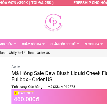
A ĐƠN >390K ( TỐI ĐA 25K )
FREESHIP CHO HÓA Đ
ANG ĐIỂM
CHĂM SÓC DA
CHĂM SÓC CƠ THỂ
NƯỚC HOA
sh - Chilly 7ml Fullbox - Order US
Saie
Má Hồng Saie Dew Blush Liquid Cheek Flus
Fullbox - Order US
Tình trạng:
Còn hàng
|
Mã SKU:
MP19578
460.000₫