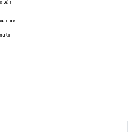
úp sản
hiệu ứng
ng tự