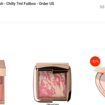
 - Chilly 7ml Fullbox - Order US
được độ ưng ý.
Số
-57%