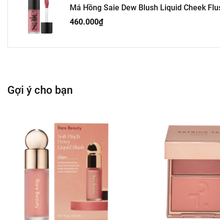
Má Hồng Saie Dew Blush Liquid Cheek Flush
Để có màu sắc đậm hơn, có thể chồng nhiều lớp đến khi đạt 
Sản phẩm có thể dùng trực tiếp lên da trần hoặc sau lớp nền.
460.000₫
Gợi ý cho bạn