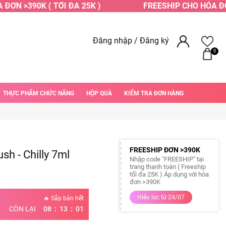
ƠN >390K ( TỐI ĐA 25K )
FREESHIP CHO HÓA ĐƠN 
Đăng nhập
/
Đăng ký
0
THỰC PHẨM CHỨC NĂNG
HỘP QUÀ
KIỂM TRA ĐƠN HÀNG
FREESHIP ĐƠN >390K
h - Chilly 7ml
Nhập code "FREESHIP" tại
trang thanh toán ( Freeship
tối đa 25K ) Áp dụng với hóa
đơn >390K
Hiệu lực từ 24/07
🔥 Sắp bán hết
:
:
CÒN LẠI
08
13
00