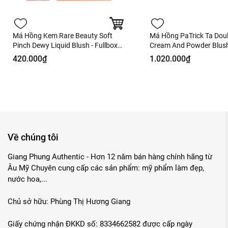
Má Hồng Kem Rare Beauty Soft
Má Hồng PaTrick Ta Dou
Pinch Dewy Liquid Blush - Fullbox
Cream And Powder Blush
Hàng US
Fulbox Hàng US
420.000₫
1.020.000₫
Về chúng tôi
Giang Phung Authentic - Hơn 12 năm bán hàng chính hãng từ
Âu Mỹ Chuyên cung cấp các sản phẩm: mỹ phẩm làm đẹp,
nước hoa,...
Chủ sở hữu: Phùng Thị Hương Giang
Giấy chứng nhận ĐKKD số: 8334662582 được cấp ngày