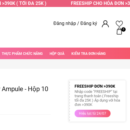
90K ( TỐI ĐA 25K )
FREESHIP CHO HÓA ĐƠN >390K
Đăng nhập
/
Đăng ký
0
THỰC PHẨM CHỨC NĂNG
HỘP QUÀ
KIỂM TRA ĐƠN HÀNG
FREESHIP ĐƠN >390K
 Ampule - Hộp 10
Nhập code "FREESHIP" tại
trang thanh toán ( Freeship
tối đa 25K ) Áp dụng với hóa
đơn >390K
Hiệu lực từ 24/07