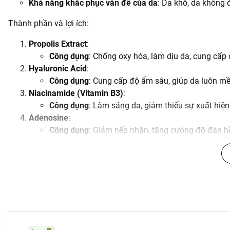
Khả năng khắc phục vấn đề của da
: Da khô, da không 
Thành phần và lợi ích:
Propolis Extract
:
Công dụng
: Chống oxy hóa, làm dịu da, cung cấp
Hyaluronic Acid
:
Công dụng
: Cung cấp độ ẩm sâu, giúp da luôn m
Niacinamide (Vitamin B3)
:
Công dụng
: Làm sáng da, giảm thiểu sự xuất hiệ
Adenosine
:
Công dụng
: Giảm nếp nhăn, tăng cường độ đàn hồ
Hướng dẫn sử dụng:
Sau khi làm sạch và sử dụng toner, lấy mặt nạ ra và đắ
Để mặt nạ trên da trong khoảng 15-20 phút.
Gỡ mặt nạ ra và nhẹ nhàng vỗ nhẹ để sản phẩm thẩm t
Không cần rửa lại với nước.