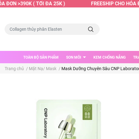
ĐƠN >390K ( TỐI ĐA 25K )
FREESHIP CHO HÓA ĐƠN
TOÀN BỘ SẢN PHẨM
SON MÔI
KEM CHỐNG NẮNG
TR
Trang chủ
/
Mặt Nạ/ Mask
/
Mask Dưỡng Chuyên Sâu CNP Laboratory