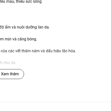
đều màu, thiếu sức sống
 độ ẩm và nuôi dưỡng làn da.
ềm mịn và căng bóng.
n của các vết thâm nám và dấu hiệu lão hóa.
i cho da.
Xem thêm
p lên mặt.
hấu vào da.