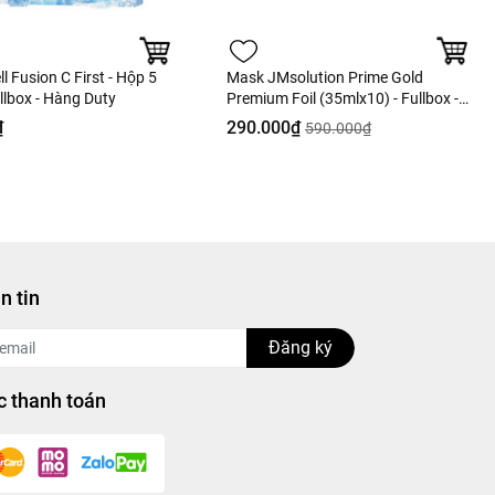
l Fusion C First - Hộp 5
Mask JMsolution Prime Gold
llbox - Hàng Duty
Premium Foil (35mlx10) - Fullbox -
Hàng Duty
₫
290.000₫
590.000₫
n tin
Đăng ký
 thanh toán