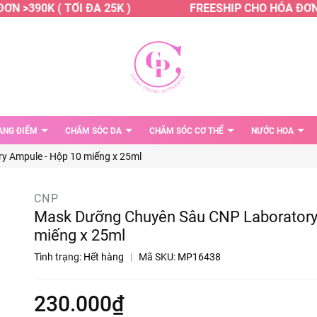
 >390K ( TỐI ĐA 25K )
FREESHIP CHO HÓA ĐƠN >3
ANG ĐIỂM
CHĂM SÓC DA
CHĂM SÓC CƠ THỂ
NƯỚC HOA
 Ampule - Hộp 10 miếng x 25ml
CNP
Mask Dưỡng Chuyên Sâu CNP Laboratory
miếng x 25ml
Tình trạng:
Hết hàng
|
Mã SKU:
MP16438
230.000₫