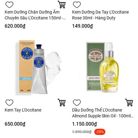
Kem Dưỡng Chân Dưỡng Ẩm
Kem Dưỡng Da Tay L'Occitane
Chuyên Sâu L'Occitane 150ml -
Rose 30ml - Hàng Duty
Fullbox - Hàng Duty
620.000₫
149.000₫
Kem Tay L'Occitane
Dầu Dưỡng Thể L'Occitane
Almond Supple Skin Oil - 100ml
Fullbox
650.000₫
1.150.000₫
1.590.000₫
-28%