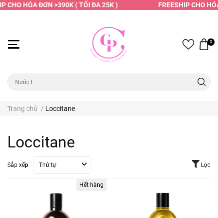
P CHO HÓA ĐƠN >390K ( TỐI ĐA 25K )
FREESHIP CHO HÓA 
0
Trang chủ
/
Loccitane
Loccitane
Sắp xếp:
Thứ tự
Lọc
Hết hàng