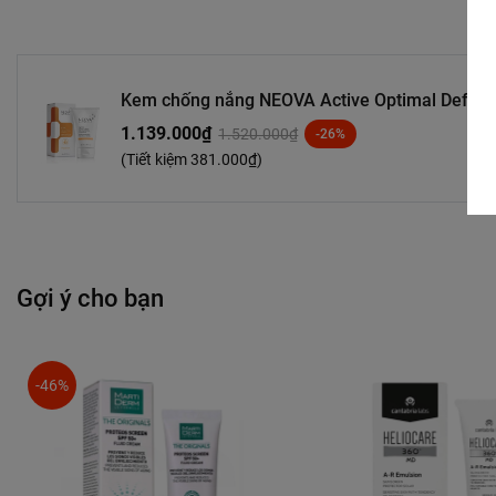
Kem chống nắng NEOVA Active Optimal Defens
Spectrum SPF 43 (Water Resistant 80min) - Fu
1.139.000₫
1.520.000₫
-26%
(Tiết kiệm
381.000₫
)
Gợi ý cho bạn
-46%