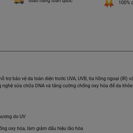
Giao hàng toàn quốc
100% c
trợ bảo vệ da toàn diện trước UVA, UVB, tia hồng ngoại (IR) v
ông nghệ sửa chữa DNA và tăng cường chống oxy hóa để da khỏ
 thương do UV
hống oxy hóa, làm giảm dấu hiệu lão hóa