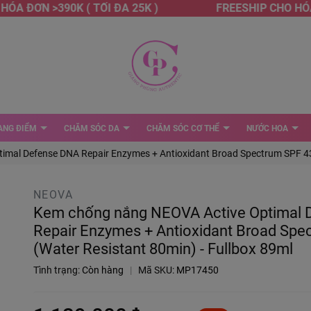
A ĐƠN >390K ( TỐI ĐA 25K )
FREESHIP CHO HÓA Đ
ANG ĐIỂM
CHĂM SÓC DA
CHĂM SÓC CƠ THỂ
NƯỚC HOA
mal Defense DNA Repair Enzymes + Antioxidant Broad Spectrum SPF 43 
NEOVA
Kem chống nắng NEOVA Active Optimal 
Repair Enzymes + Antioxidant Broad Spe
(Water Resistant 80min) - Fullbox 89ml
Tình trạng:
Còn hàng
|
Mã SKU:
MP17450