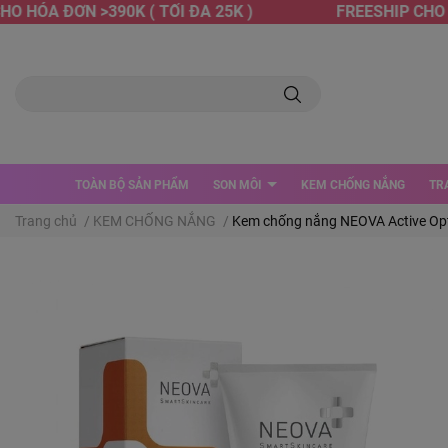
 HÓA ĐƠN >390K ( TỐI ĐA 25K )
FREESHIP CHO HÓ
TOÀN BỘ SẢN PHẨM
SON MÔI
KEM CHỐNG NẮNG
TR
Trang chủ
/
KEM CHỐNG NẮNG
/
Kem chống nắng NEOVA Active Opti