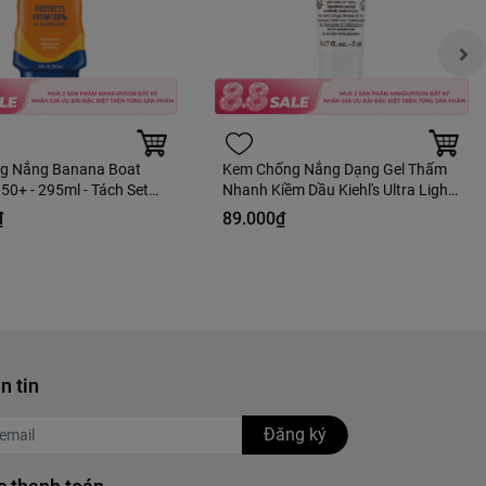
g Nắng Banana Boat
Kem Chống Nắng Dạng Gel Thấm
50+ - 295ml - Tách Set
Nhanh Kiềm Dầu Kiehl's Ultra Light
Daily UV Defense Aqua Gel SPF 50
₫
89.000₫
PA++++ 5ml - Hàng Công Ty
n tin
Đăng ký