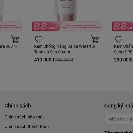
re 360º -
Kem Chống Nắng Dalba Waterful
Kem Chốn
Tone-up Sun Cream
Sport SPF 
Nobox
410.000₫
290.000
750.000₫
Chính sách
Đăng ký nhậ
Chính sách bảo mật
Chính sách thanh toán