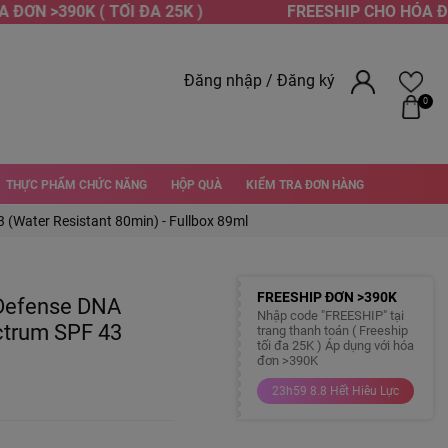
ƠN >390K ( TỐI ĐA 25K )
FREESHIP CHO HÓA ĐƠN 
Đăng nhập
/
Đăng ký
0
THỰC PHẨM CHỨC NĂNG
HỘP QUÀ
KIỂM TRA ĐƠN HÀNG
(Water Resistant 80min) - Fullbox 89ml
FREESHIP ĐƠN >390K
Defense DNA
Nhập code "FREESHIP" tại
ctrum SPF 43
trang thanh toán ( Freeship
tối đa 25K ) Áp dụng với hóa
đơn >390K
23h59 8.8 Hết Hiêu Lực