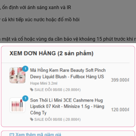
, ổn định với ánh sáng xanh và IR
y cả khi tiếp xúc nước hoặc đổ mồ hôi
 mặt và cổ hoặc vùng da cần bảo vệ khoảng 15 phút trước khi 
úc nước.
 nhiều ánh nắng, da tiêu biểu sau điều trị laser, da có dấu hiệu l
liệu, an toàn cho dùng hàng ngày
Xem thêm
ống oxy hóa, enzyme sửa DNA, broad spectrum, phòng lão hóa