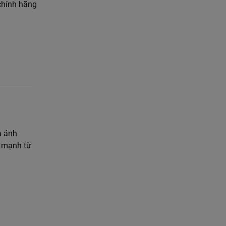
hính hãng
à ánh
e mạnh từ