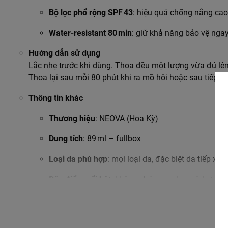
Bộ lọc phổ rộng SPF 43
: hiệu quả chống nắng cao
Water-resistant 80 min
: giữ khả năng bảo vệ nga
Hướng dẫn sử dụng
Lắc nhẹ trước khi dùng. Thoa đều một lượng vừa đủ lên
Thoa lại sau mỗi 80 phút khi ra mồ hôi hoặc sau tiếp x
Thông tin khác
Thương hiệu
: NEOVA (Hoa Kỳ)
Dung tích
: 89 ml – fullbox
Loại da phù hợp
: mọi loại da, đặc biệt da tiếp xúc
Đặc điểm nổi bật
: không chứa paraben và hương 
Tags
kem chống nắng, NEOVA, DNA repair, SPF 43, kháng nước, ch