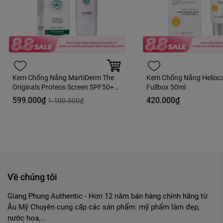
Kem Chống Nắng MartiDerm The
Kem Chống Nắng Helioca
Originals Proteos Screen SPF50+
Fullbox 50ml
40ml Fullbox
599.000₫
420.000₫
1.100.000₫
Về chúng tôi
Giang Phung Authentic - Hơn 12 năm bán hàng chính hãng từ
Âu Mỹ Chuyên cung cấp các sản phẩm: mỹ phẩm làm đẹp,
nước hoa,...