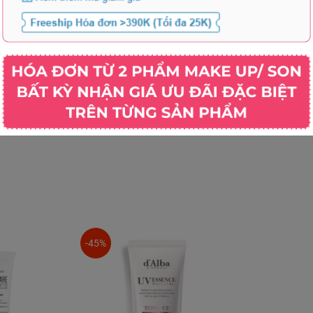
e DNA Repair Enzymes + Antioxidant Broad
llbox 89ml
Số
-45%