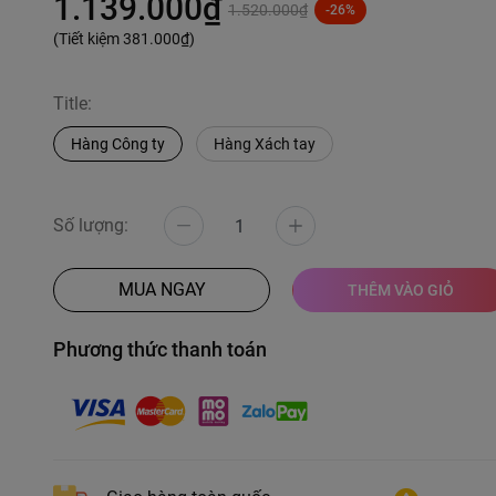
1.139.000₫
1.520.000₫
-26%
(Tiết kiệm
381.000₫
)
Title:
Hàng Công ty
Hàng Xách tay
Số lượng:
MUA NGAY
THÊM VÀO GIỎ
Phương thức thanh toán