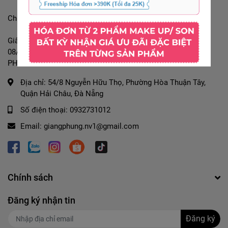
Chủ sở hữu: Phùng Thị Hương Giang
Giấy chứng nhận ĐKKD số: 8334662582 được cấp ngày
08/01/2026 tại PHÒNG KINH TẾ, HẠ TẦNG VÀ ĐÔ THỊ
PHƯỜNG HÒA CƯỜNG
Địa chỉ:
54/8 Nguyễn Hữu Thọ, Phường Hòa Thuận Tây,
Quận Hải Châu, Đà Nẵng
Số điện thoại:
0932731012
Email:
giangphung.nv1@gmail.com
Chính sách
Đăng ký nhận tin
Đăng ký