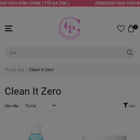
HO HÓA ĐƠN >390K ( TỐI ĐA 25K )
FREESHIP CHO HÓA ĐƠN
0
Trang chủ
/
Clean It Zero
Clean It Zero
Sắp xếp:
Thứ tự
Lọc