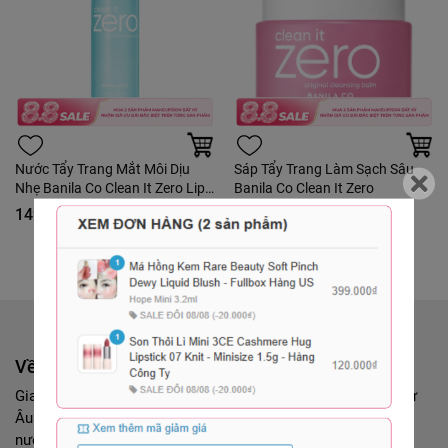
Nước Tẩy Trang Mắt Môi Dịu
Sáp Tẩy Trang Làm Sạch Sâu
Nhẹ Banila Co Clean It Zero Lip
Banila Co Clean It Zero
& Eye Remover 100ml - Tách Set
149.000₫
290.000₫
Nobox
Về chúng tôi
Giang Phung Authentic - Hơn 12 năm bán hàng chính hãng từ
Âu Mỹ Chuyên cung cấp các sản phẩm: mỹ phẩm làm đẹp,
nước hoa,...