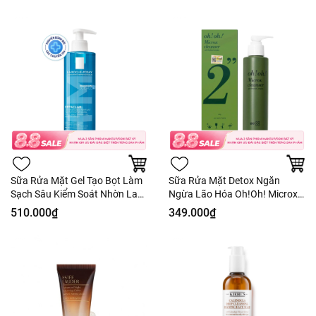
Sữa Rửa Mặt Gel Tạo Bọt Làm
Sữa Rửa Mặt Detox Ngăn
Sạch Sâu Kiểm Soát Nhờn La
Ngừa Lão Hóa Oh!Oh! Microx
Roche-Posay Effaclar Gel
Cleanser (with Peptide
510.000₫
349.000₫
Moussant Purifiant 400ml -
Complex) 150g - Fullbox Hàng
Hàng Công Ty
Công Ty