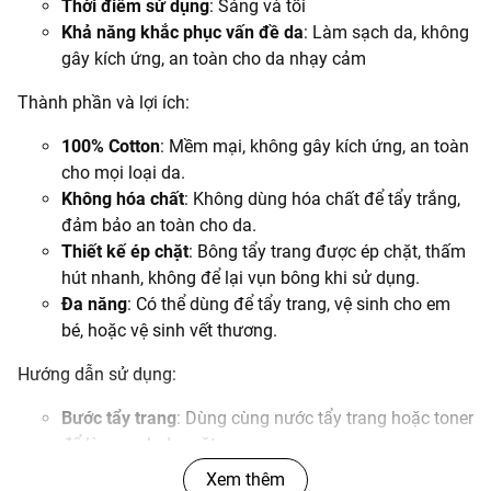
Thời điểm sử dụng
: Sáng và tối
Khả năng khắc phục vấn đề da
: Làm sạch da, không
gây kích ứng, an toàn cho da nhạy cảm
Thành phần và lợi ích:
100% Cotton
: Mềm mại, không gây kích ứng, an toàn
cho mọi loại da.
Không hóa chất
: Không dùng hóa chất để tẩy trắng,
đảm bảo an toàn cho da.
Thiết kế ép chặt
: Bông tẩy trang được ép chặt, thấm
hút nhanh, không để lại vụn bông khi sử dụng.
Đa năng
: Có thể dùng để tẩy trang, vệ sinh cho em
bé, hoặc vệ sinh vết thương.
Hướng dẫn sử dụng:
Bước tẩy trang
: Dùng cùng nước tẩy trang hoặc toner
để làm sạch da mặt.
Vệ sinh cho em bé
: Sử dụng như khăn ướt để vệ sinh
Xem thêm