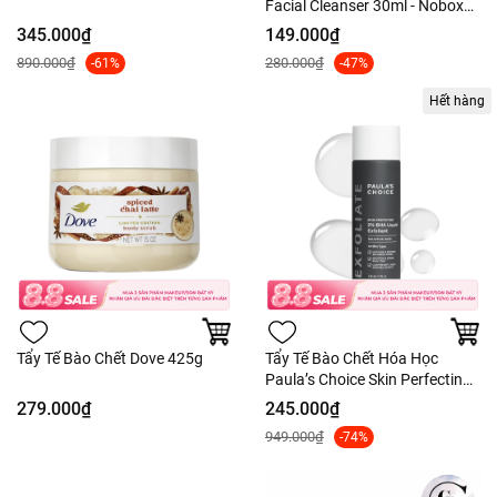
Facial Cleanser 30ml - Nobox
Tách Set US
345.000₫
149.000₫
890.000₫
280.000₫
-61%
-47%
Hết hàng
Tẩy Tế Bào Chết Dove 425g
Tẩy Tế Bào Chết Hóa Học
Paula’s Choice Skin Perfecting
2% BHA Liquid
279.000₫
245.000₫
949.000₫
-74%