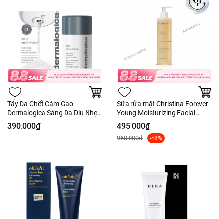
Tẩy Da Chết Cám Gạo
Sữa rửa mặt Christina Forever
Dermalogica Sáng Da Dịu Nhẹ -
Young Moisturizing Facial
13g - Fullbox
Wash 300ml
390.000₫
495.000₫
960.000₫
-48%