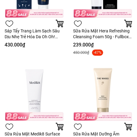
Sáp Tẩy Trang Làm Sạch Sâu
Sữa Rửa Mặt Hera Refreshing
Dịu Nhẹ Trẻ Hóa Da Oh Oh!
Cleansing Foam 50g - Fullbox
Divine Blue Cleansing &
Duty
430.000₫
239.000₫
Massaging Balm 150ml -
450.000₫
-47%
Fullbox - Hàng Công Ty
Sữa Rửa Mặt Medik8 Surface
Sữa Rửa Mặt Dưỡng Ẩm