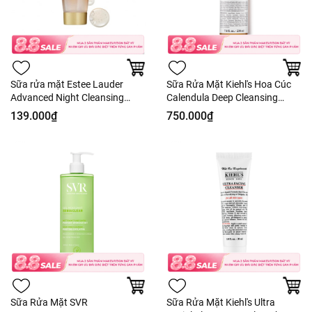
Sữa rửa mặt Estee Lauder
Sữa Rửa Mặt Kiehl's Hoa Cúc
Advanced Night Cleansing
Calendula Deep Cleansing
Gelée
Foaming Face Wash
139.000₫
750.000₫
Sữa Rửa Mặt SVR
Sữa Rửa Mặt Kiehl's Ultra