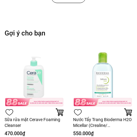
cho trẻ sơ sinh.
Vệ sinh vết thương
: Dùng để vệ sinh vết thương một
cách nhẹ nhàng và an toàn.
Gợi ý cho bạn
Sữa rửa mặt Cerave Foaming
Nước Tẩy Trang Bioderma H2O
Cleanser
Micellar (Crealine/
Sensibio/Sébium)
470.000₫
550.000₫