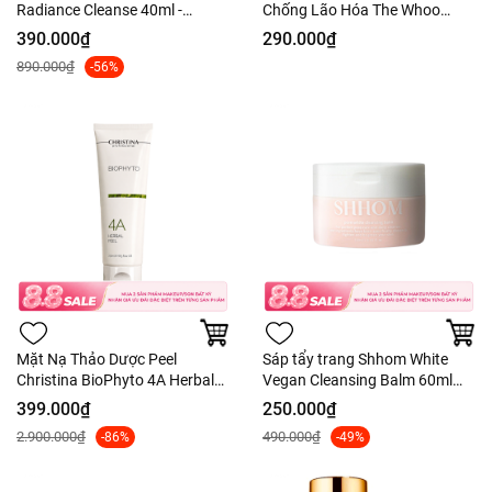
Radiance Cleanse 40ml -
Chống Lão Hóa The Whoo
Nobox Hàng US
GongJinHyang Clarifying
390.000₫
290.000₫
Cleansing Foam 100ml - Nobox
890.000₫
-56%
Mặt Nạ Thảo Dược Peel
Sáp tẩy trang Shhom White
Christina BioPhyto 4A Herbal
Vegan Cleansing Balm 60ml
Peel Thải Độc Sáng Da
Fullbox - Màu hồng Rosemary
399.000₫
250.000₫
Hàng Công Ty
2.900.000₫
490.000₫
-86%
-49%