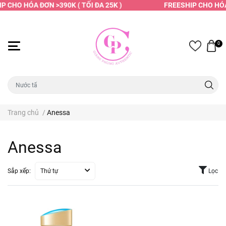
P CHO HÓA ĐƠN >390K ( TỐI ĐA 25K )
FREESHIP CHO HÓA 
0
Trang chủ
/
Anessa
Anessa
Sắp xếp:
Thứ tự
Lọc