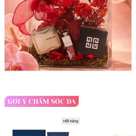
GỢI Ý CHĂM SÓC DA
Hết hàng