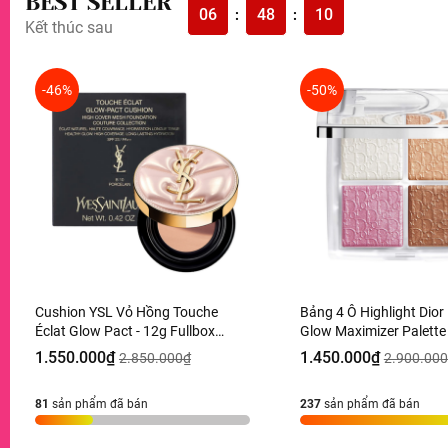
BEST SELLER
06
48
08
:
:
Kết thúc sau
-46%
-50%
Cushion YSL Vỏ Hồng Touche
Bảng 4 Ô Highlight Dio
Éclat Glow Pact - 12g Fullbox
Glow Maximizer Palette
Hàng Duty
10g Hàng Duty
1.550.000₫
1.450.000₫
2.850.000₫
2.900.00
81
sản phẩm đã bán
237
sản phẩm đã bán