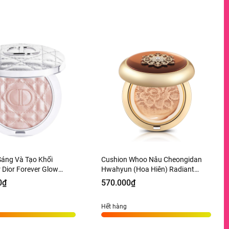
Sáng Và Tạo Khối
Cushion Whoo Nâu Cheongidan
r Dior Forever Glow
Hwahyun (Hoa Hiên) Radiant
Tone 03 Pink Halo - 6g
Essence Tone 21 - 15g
0₫
570.000₫
àng US
Hết hàng