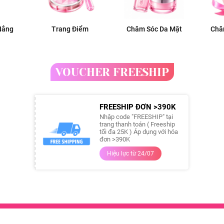
Nắng
Trang Điểm
Chăm Sóc Da Mặt
Chă
VOUCHER FREESHIP
FREESHIP ĐƠN >390K
Nhập code "FREESHIP" tại
trang thanh toán ( Freeship
tối đa 25K ) Áp dụng với hóa
đơn >390K
Hiệu lực từ 24/07