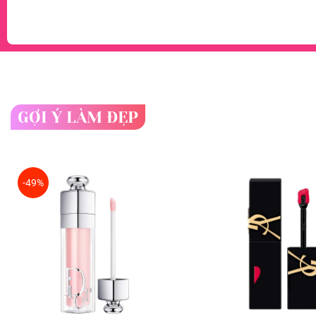
GỢI Ý LÀM ĐẸP
-49%