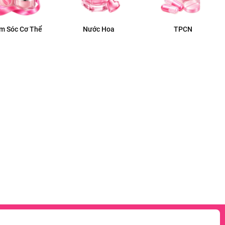
m Sóc Cơ Thể
Nước Hoa
TPCN