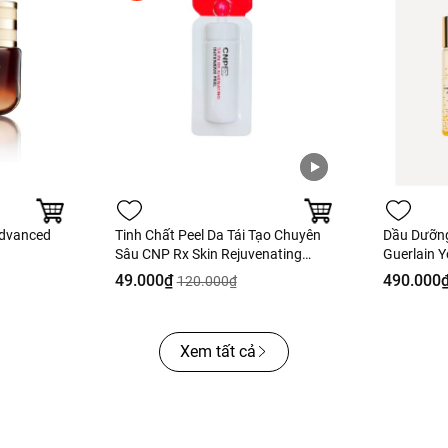
Advanced
Tinh Chất Peel Da Tái Tạo Chuyên
Dầu Dưỡn
Sâu CNP Rx Skin Rejuvenating
Guerlain Y
Intensive Peel 2ml
Fullbox H
49.000₫
490.000
120.000₫
Xem tất cả