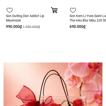
Son Dưỡng Dior Addict Lip
Son Kem Lì Yves Saint L
Maximizer
The Inks Blur Màu 220 S
Thrill Hồng Dâu - 5.5ml - 
990.000₫
690.000₫
1.950.000₫
Hàng Duty