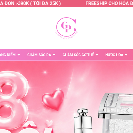
>390K ( TỐI ĐA 25K )
FREESHIP CHO HÓA ĐƠN >39
ANG ĐIỂM
CHĂM SÓC DA
CHĂM SÓC CƠ THỂ
NƯỚC HOA