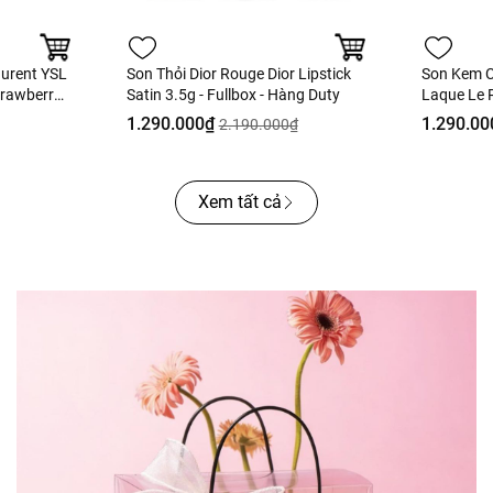
aurent YSL
Son Thỏi Dior Rouge Dior Lipstick
Son Kem C
trawberry
Satin 3.5g - Fullbox - Hàng Duty
Laque Le R
Fullbox
Ultra Tenu
1.290.000₫
1.290.00
2.190.000₫
Hồng Khô 
Xem tất cả