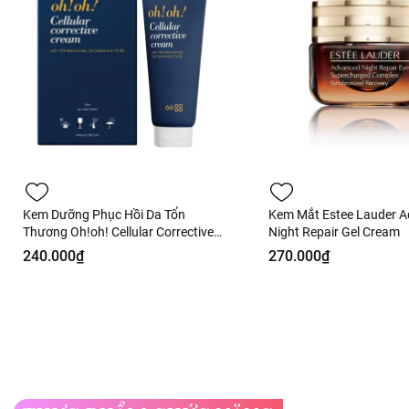
Kem Dưỡng Phục Hồi Da Tổn
Kem Mắt Estee Lauder 
Thương Oh!oh! Cellular Corrective
Night Repair Gel Cream
Cream 30ml Fullbox - Hàng Công
240.000₫
270.000₫
Ty