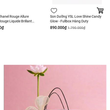
hanel Rouge Allure
Son Dưỡng YSL Love Shine Candy
ouge Liquide Brillant
Glow - Fullbox Hàng Duty
e - 63 Ultimate Màu
0₫
890.000₫
1.790.000₫
Hàng Duty Fullbox