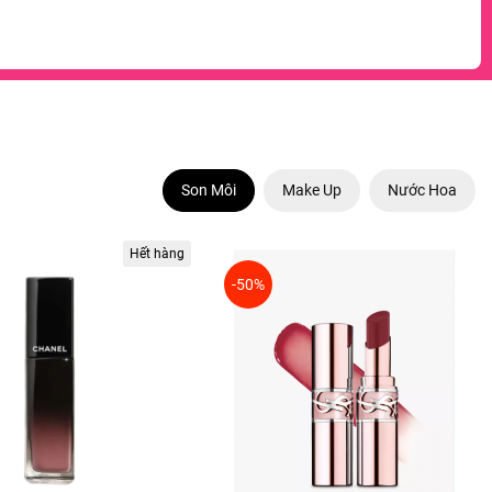
Son Môi
Make Up
Nước Hoa
Hết hàng
-50%