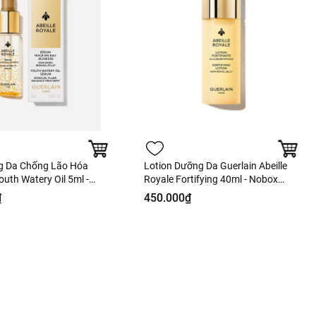
g Da Chống Lão Hóa
Lotion Dưỡng Da Guerlain Abeille
outh Watery Oil 5ml -
Royale Fortifying 40ml - Nobox
àng Duty
Hàng Duty
₫
450.000₫