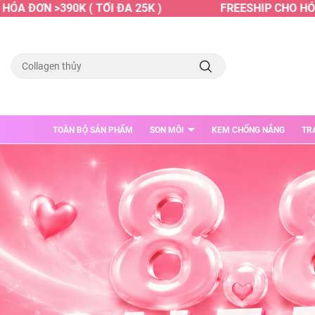
ƠN >390K ( TỐI ĐA 25K )
FREESHIP CHO HÓA ĐƠN 
TOÀN BỘ SẢN PHẨM
SON MÔI
KEM CHỐNG NẮNG
TR