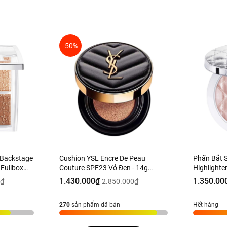
-50%
r Backstage
Cushion YSL Encre De Peau
Phấn Bắt 
 Fullbox
Couture SPF23 Vỏ Đen - 14g
Highlighte
Fullbox Hàng Duty
Luminizer 
1.430.000₫
1.350.00
0₫
2.850.000₫
Fullbox H
270
sản phẩm đã bán
Hết hàng