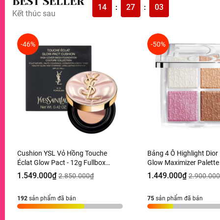
BEST SELLER
14
27
01
:
:
Kết thúc sau
-46%
-50%
Cushion YSL Vỏ Hồng Touche
Bảng 4 Ô Highlight Dio
Éclat Glow Pact - 12g Fullbox
Glow Maximizer Palette
Hàng Duty
10g Hàng Duty
1.549.000₫
1.449.000₫
2.850.000₫
2.900.00
192
sản phẩm đã bán
75
sản phẩm đã bán