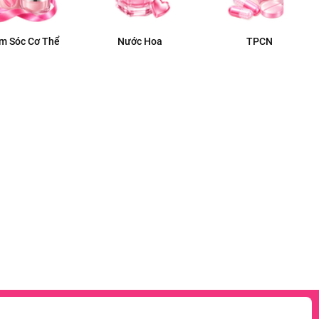
m Sóc Cơ Thể
Nước Hoa
TPCN