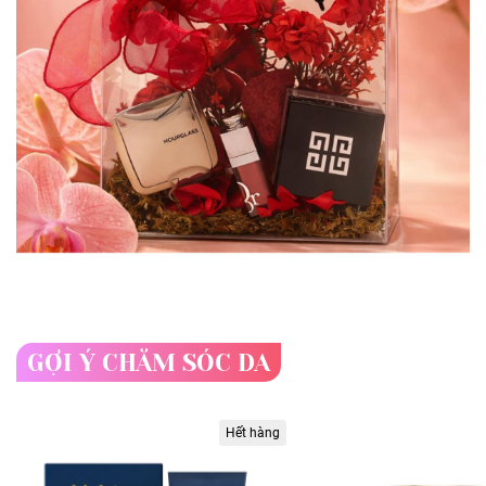
GỢI Ý CHĂM SÓC DA
Hết hàng