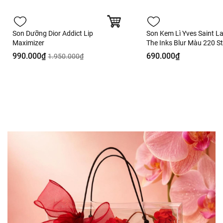
Son Dưỡng Dior Addict Lip
Son Kem Lì Yves Saint L
Maximizer
The Inks Blur Màu 220 S
Thrill Hồng Dâu - 5.5ml - 
990.000₫
690.000₫
1.950.000₫
Hàng Duty