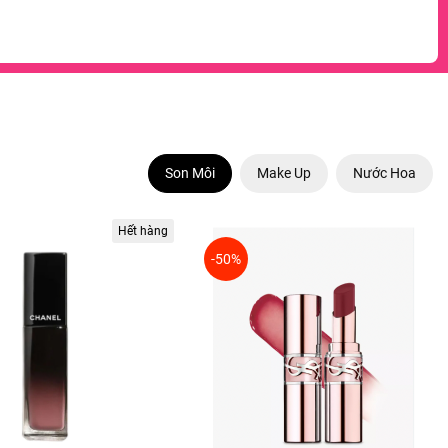
Son Môi
Make Up
Nước Hoa
Hết hàng
-50%