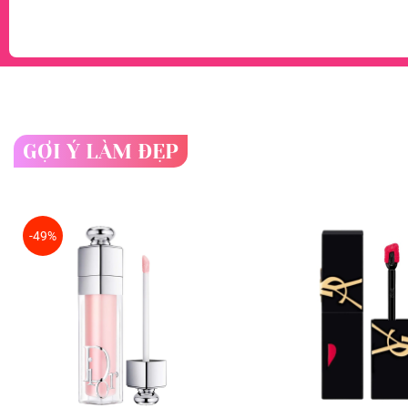
GỢI Ý LÀM ĐẸP
-49%