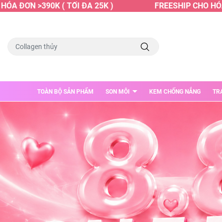
ƠN >390K ( TỐI ĐA 25K )
FREESHIP CHO HÓA ĐƠN 
TOÀN BỘ SẢN PHẨM
SON MÔI
KEM CHỐNG NẮNG
TR