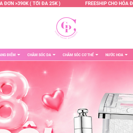
>390K ( TỐI ĐA 25K )
FREESHIP CHO HÓA ĐƠN >39
ANG ĐIỂM
CHĂM SÓC DA
CHĂM SÓC CƠ THỂ
NƯỚC HOA