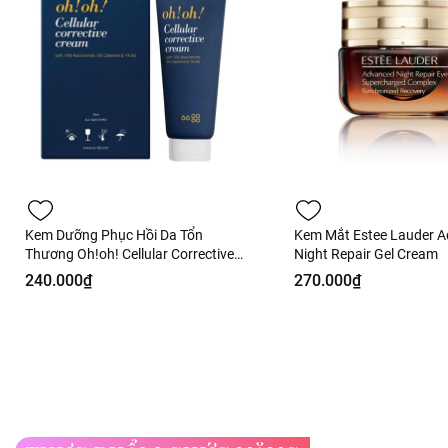
Kem Dưỡng Phục Hồi Da Tổn
Kem Mắt Estee Lauder 
Thương Oh!oh! Cellular Corrective
Night Repair Gel Cream
Cream 30ml Fullbox - Hàng Công
240.000₫
270.000₫
Ty