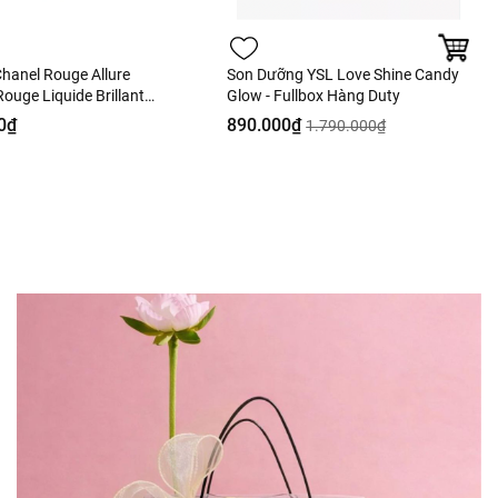
hanel Rouge Allure
Son Dưỡng YSL Love Shine Candy
ouge Liquide Brillant
Glow - Fullbox Hàng Duty
e - 63 Ultimate Màu
0₫
890.000₫
1.790.000₫
Hàng Duty Fullbox