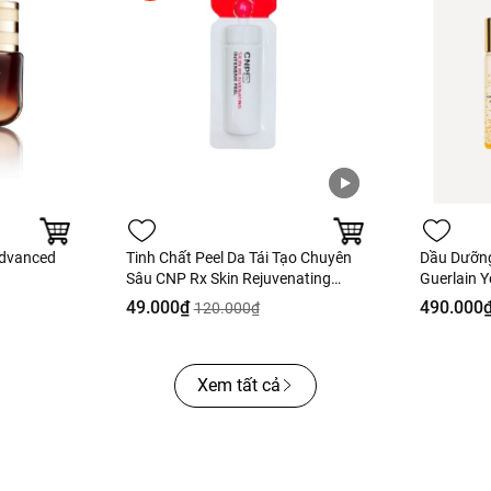
Advanced
Tinh Chất Peel Da Tái Tạo Chuyên
Dầu Dưỡn
Sâu CNP Rx Skin Rejuvenating
Guerlain Y
Intensive Peel 2ml
Fullbox H
49.000₫
490.000
120.000₫
Xem tất cả