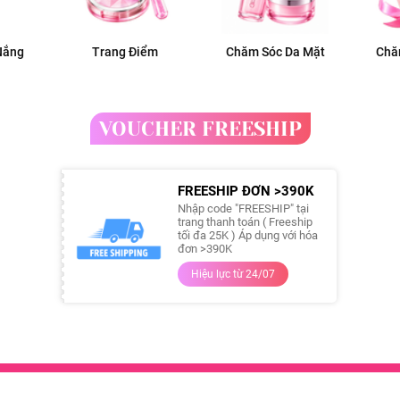
Nắng
Trang Điểm
Chăm Sóc Da Mặt
Chă
VOUCHER FREESHIP
FREESHIP ĐƠN >390K
Nhập code "FREESHIP" tại
trang thanh toán ( Freeship
tối đa 25K ) Áp dụng với hóa
đơn >390K
Hiệu lực từ 24/07