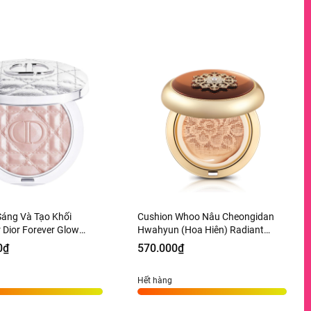
Sáng Và Tạo Khối
Cushion Whoo Nâu Cheongidan
r Dior Forever Glow
Hwahyun (Hoa Hiên) Radiant
Tone 03 Pink Halo - 6g
Essence Tone 21 - 15g
0₫
570.000₫
àng US
Hết hàng