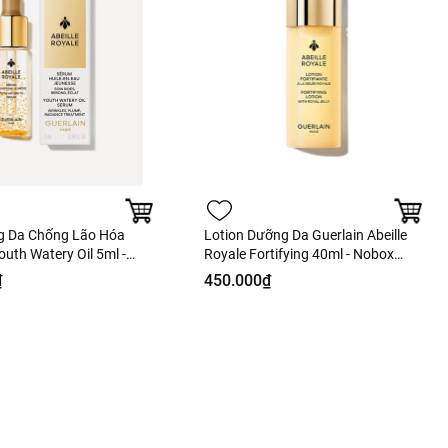
g Da Chống Lão Hóa
Lotion Dưỡng Da Guerlain Abeille
outh Watery Oil 5ml -
Royale Fortifying 40ml - Nobox
àng Duty
Hàng Duty
₫
450.000₫