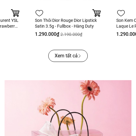
aurent YSL
Son Thỏi Dior Rouge Dior Lipstick
Son Kem C
trawberry
Satin 3.5g - Fullbox - Hàng Duty
Laque Le R
Fullbox
Ultra Tenu
1.290.000₫
1.290.00
2.190.000₫
Hồng Khô 
Xem tất cả