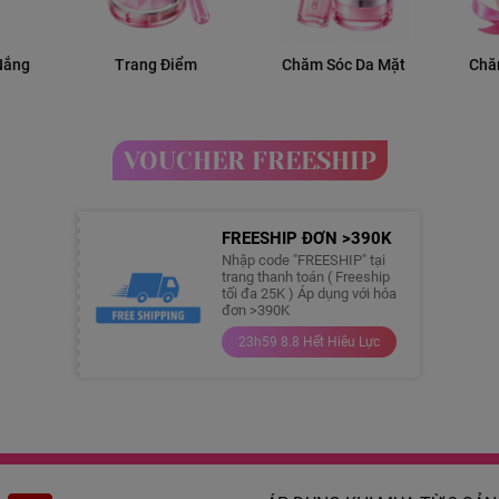
Nắng
Trang Điểm
Chăm Sóc Da Mặt
Chă
VOUCHER FREESHIP
FREESHIP ĐƠN >390K
Nhập code "FREESHIP" tại
trang thanh toán ( Freeship
tối đa 25K ) Áp dụng với hóa
đơn >390K
23h59 8.8 Hết Hiêu Lực