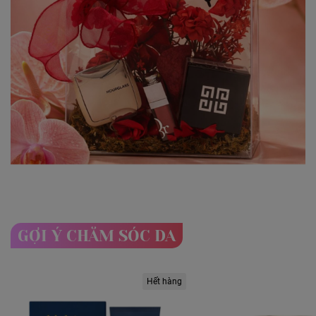
GỢI Ý CHĂM SÓC DA
Hết hàng