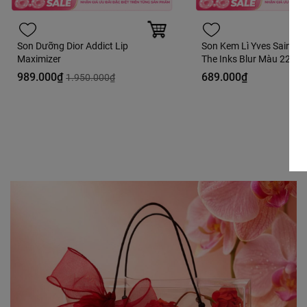
Son Dưỡng Dior Addict Lip
Son Kem Lì Yves Saint L
Maximizer
The Inks Blur Màu 220 S
Thrill Hồng Dâu - 5.5ml - 
989.000₫
689.000₫
1.950.000₫
Hàng Duty