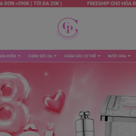
>390K ( TỐI ĐA 25K )
FREESHIP CHO HÓA ĐƠN >39
ANG ĐIỂM
CHĂM SÓC DA
CHĂM SÓC CƠ THỂ
NƯỚC HOA