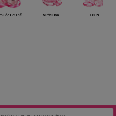
m Sóc Cơ Thể
Nước Hoa
TPCN