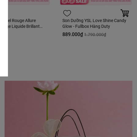
hanel Rouge Allure
Son Dưỡng YSL Love Shine Candy
ouge Liquide Brillant
Glow - Fullbox Hàng Duty
e - 63 Ultimate Màu
0₫
889.000₫
1.790.000₫
Hàng Duty Fullbox