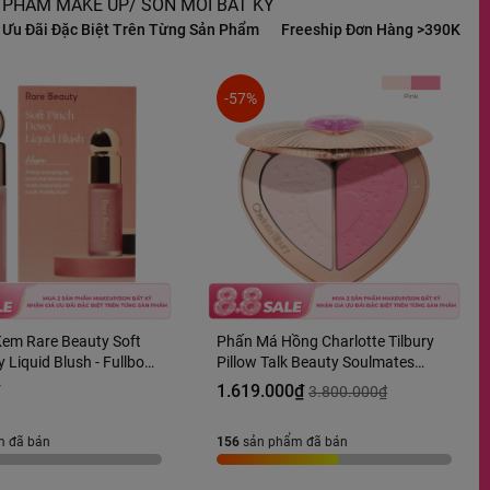
 PHẨM MAKE UP/ SON MÔI BẤT KỲ
iệt Trên Từng Sản Phẩm
Freeship Đơn Hàng >390K
Giá Ưu Đãi Đặ
-57%
em Rare Beauty Soft
Phấn Má Hồng Charlotte Tilbury
 Liquid Blush - Fullbox
Pillow Talk Beauty Soulmates
Palette Tone Flawless 13g Fullbox
₫
1.619.000₫
3.800.000₫
Hàng US
m đã bán
156
sản phẩm đã bán