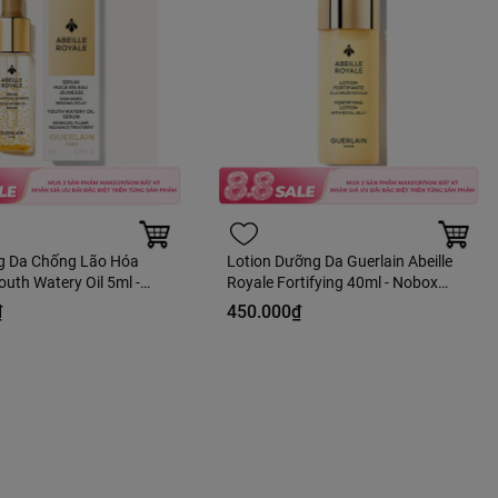
g Da Chống Lão Hóa
Lotion Dưỡng Da Guerlain Abeille
outh Watery Oil 5ml -
Royale Fortifying 40ml - Nobox
àng Duty
Hàng Duty
₫
450.000₫