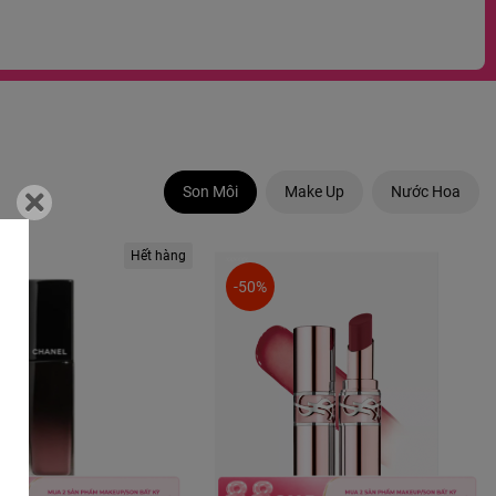
Son Môi
Make Up
Nước Hoa
Hết hàng
-50%