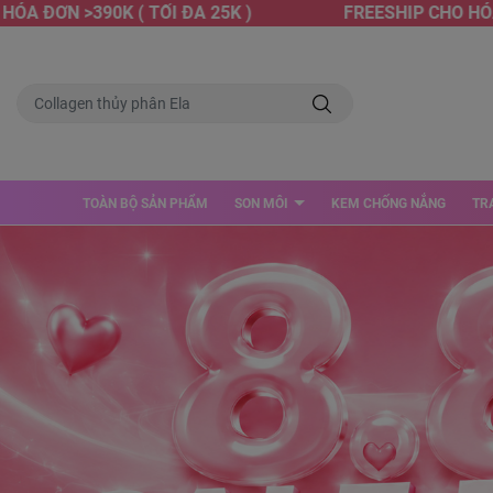
ƠN >390K ( TỐI ĐA 25K )
FREESHIP CHO HÓA ĐƠN 
TOÀN BỘ SẢN PHẨM
SON MÔI
KEM CHỐNG NẮNG
TR