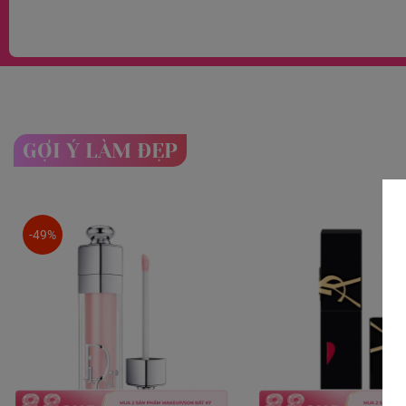
GỢI Ý LÀM ĐẸP
-49%