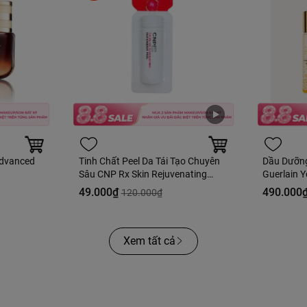
Advanced
Tinh Chất Peel Da Tái Tạo Chuyên
Dầu Dưỡn
Sâu CNP Rx Skin Rejuvenating
Guerlain Y
Intensive Peel 2ml
Fullbox H
49.000₫
490.000
120.000₫
Xem tất cả