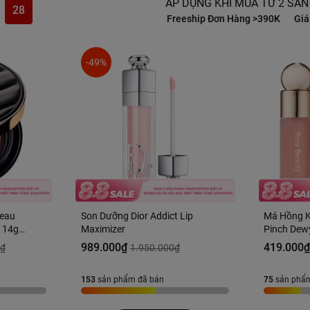
ÁP DỤNG KHI MUA TỪ 2 SẢN
26
t Trên Từng Sản Phẩm
Freeship Đơn Hàng >390K
Giá Ưu Đãi Đặc B
-49%
Peau
Son Dưỡng Dior Addict Lip
Má Hồng K
 14g
Maximizer
Pinch Dewy
Hàng US
989.000₫
419.000
0₫
1.950.000₫
153
sản phẩm đã bán
75
sản phẩ