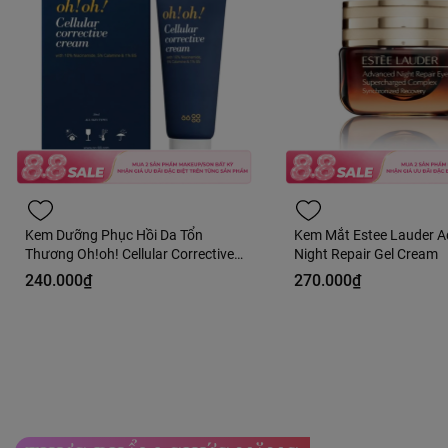
Kem Dưỡng Phục Hồi Da Tổn
Kem Mắt Estee Lauder 
Thương Oh!oh! Cellular Corrective
Night Repair Gel Cream
Cream 30ml Fullbox - Hàng Công
240.000₫
270.000₫
Ty