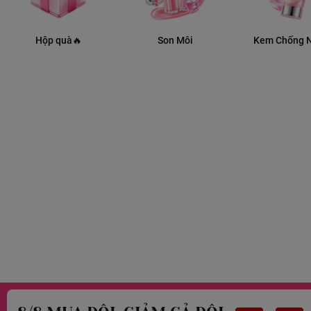
Hộp quà🔥
Son Môi
Kem Chống 