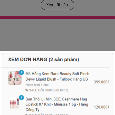
Xem tất cả
-41%