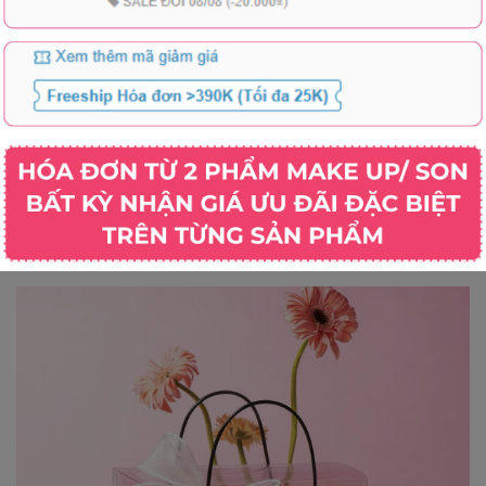
aurent YSL
Son Thỏi Dior Rouge Dior Lipstick
Son Kem C
trawberry
Satin 3.5g - Fullbox - Hàng Duty
Laque Le R
Fullbox
Ultra Tenu
1.289.000₫
1.290.00
2.190.000₫
Hồng Khô 
Xem tất cả