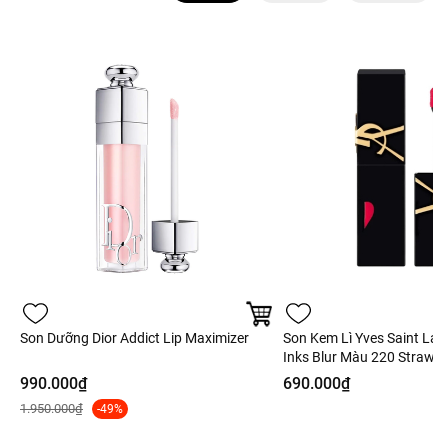
Son Dưỡng Dior Addict Lip Maximizer
Son Kem Lì Yves Saint Lau
Inks Blur Màu 220 Strawber
Hồng Dâu - 5.5ml - Fullbo
990.000₫
690.000₫
1.950.000₫
-49%