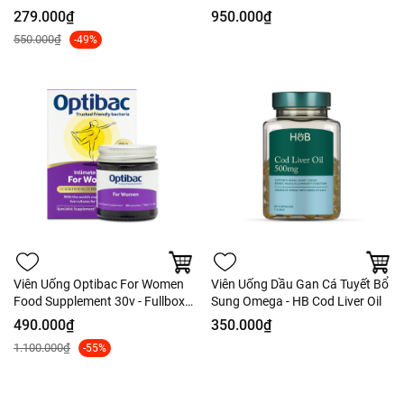
120 Viên
L-Threonate 2000mg 135 Viên -
279.000₫
950.000₫
Hàng Costco
550.000₫
-49%
Viên Uống Optibac For Women
Viên Uống Dầu Gan Cá Tuyết Bổ
Food Supplement 30v - Fullbox
Sung Omega - HB Cod Liver Oil
Công Ty
490.000₫
350.000₫
1.100.000₫
-55%