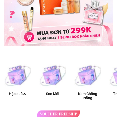
Hộp quà🔥
Son Môi
Kem Chống
T
Nắng
VOUCHER FREESHIP