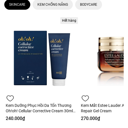
SKINCARE
KEM CHỐNG NẮNG
BODYCARE
Hết hàng
Kem Dưỡng Phục Hồi Da Tổn Thương
Kem Mắt Estee Lauder Ad
Oh!oh! Cellular Corrective Cream 30ml
Repair Gel Cream
Fullbox - Hàng Công Ty
240.000₫
270.000₫