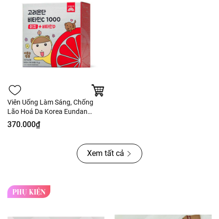
Viên Uống Làm Sáng, Chống
Lão Hoá Da Korea Eundan
Vitamin C1000 Easy + Vitamin D
370.000₫
Xem tất cả
PHỤ KIỆN