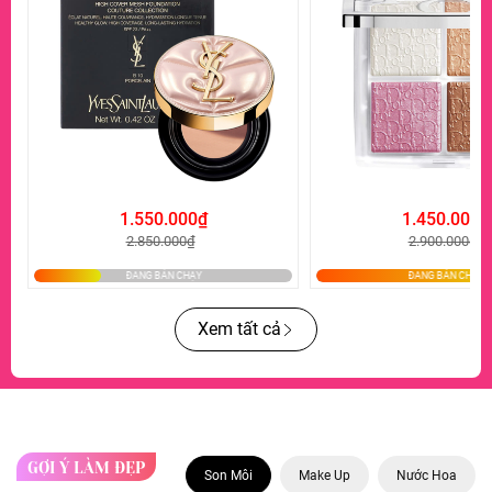
1.550.000₫
1.450.000₫
2.850.000₫
2.900.000₫
Xem tất cả
GỢI Ý LÀM ĐẸP
Son Môi
Make Up
Nước Hoa