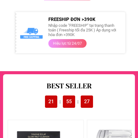
FREESHIP ĐƠN >390K
Nhập code "FREESHIP" tại trang thanh
toán ( Freeship tối đa 25K ) Áp dụng với
hóa đơn >390K
Hiệu lực từ 24/07
BEST SELLER
21
55
27
:
: