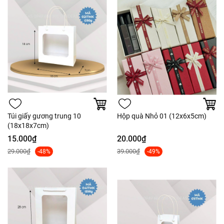
Túi giấy gương trung 10
Hộp quà Nhỏ 01 (12x6x5cm)
(18x18x7cm)
15.000₫
20.000₫
29.000₫
39.000₫
-48%
-49%