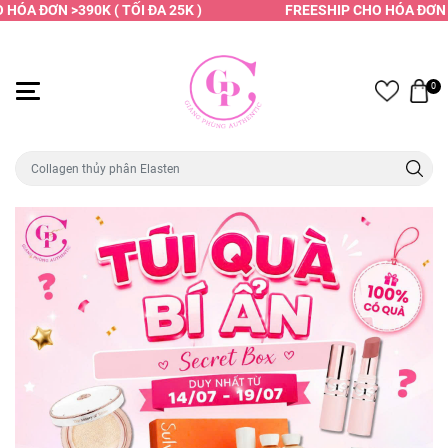
ÓA ĐƠN >390K ( TỐI ĐA 25K )
FREESHIP CHO HÓA ĐƠN >39
0