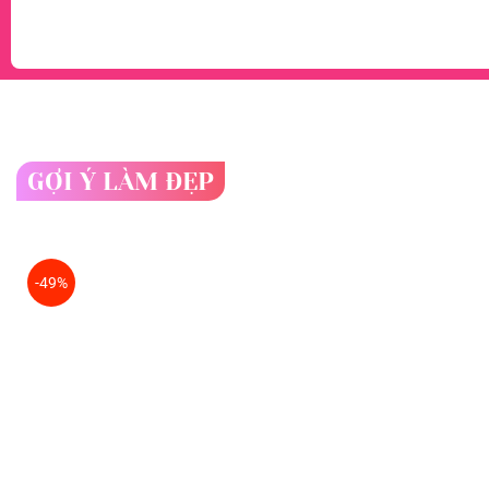
GỢI Ý LÀM ĐẸP
-49%