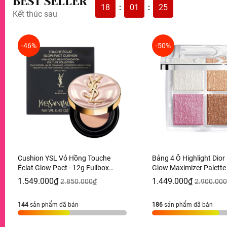
BEST SELLER
18
01
24
:
:
Kết thúc sau
-46%
-50%
Cushion YSL Vỏ Hồng Touche
Bảng 4 Ô Highlight Dio
Éclat Glow Pact - 12g Fullbox
Glow Maximizer Palette
Hàng Duty
10g Hàng Duty
1.549.000₫
1.449.000₫
2.850.000₫
2.900.00
144
sản phẩm đã bán
186
sản phẩm đã bán