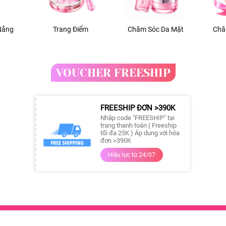
Nắng
Trang Điểm
Chăm Sóc Da Mặt
Chă
VOUCHER FREESHIP
FREESHIP ĐƠN >390K
Nhập code "FREESHIP" tại
trang thanh toán ( Freeship
tối đa 25K ) Áp dụng với hóa
đơn >390K
Hiệu lực từ 24/07