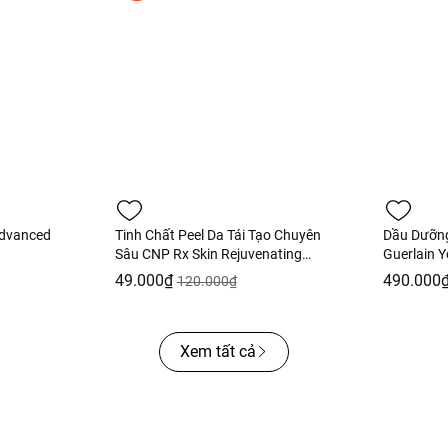
Advanced
Tinh Chất Peel Da Tái Tạo Chuyên
Dầu Dưỡn
Sâu CNP Rx Skin Rejuvenating
Guerlain Y
Intensive Peel 2ml
Fullbox H
49.000₫
490.000
120.000₫
Xem tất cả