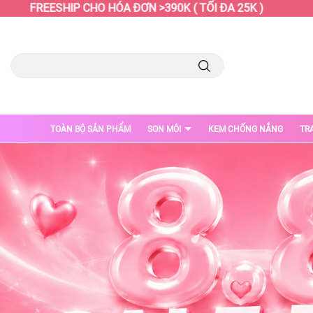
FREESHIP CHO HÓA ĐƠN >390K ( TỐI ĐA 25K )
FR
TOÀN BỘ SẢN PHẨM
SON MÔI
KEM CHỐNG NẮNG
TR