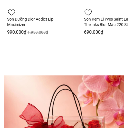
Son Dưỡng Dior Addict Lip
Son Kem Lì Yves Saint L
Maximizer
The Inks Blur Màu 220 S
Thrill Hồng Dâu - 5.5ml - 
990.000₫
690.000₫
1.950.000₫
Hàng Duty