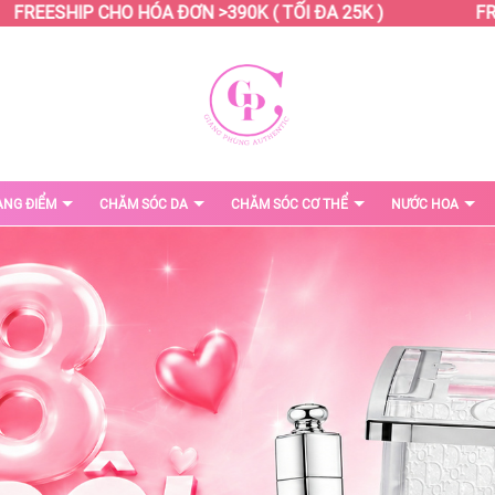
EESHIP CHO HÓA ĐƠN >390K ( TỐI ĐA 25K )
FREESH
ANG ĐIỂM
CHĂM SÓC DA
CHĂM SÓC CƠ THỂ
NƯỚC HOA