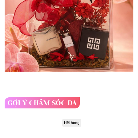
GỢI Ý CHĂM SÓC DA
Hết hàng