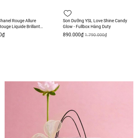
hanel Rouge Allure
Son Dưỡng YSL Love Shine Candy
ouge Liquide Brillant
Glow - Fullbox Hàng Duty
e - 63 Ultimate Màu
0₫
890.000₫
1.790.000₫
Hàng Duty Fullbox