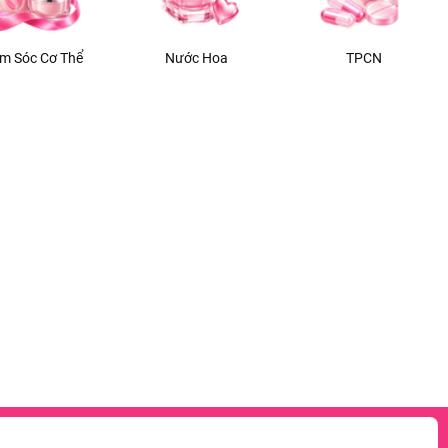
m Sóc Cơ Thể
Nước Hoa
TPCN