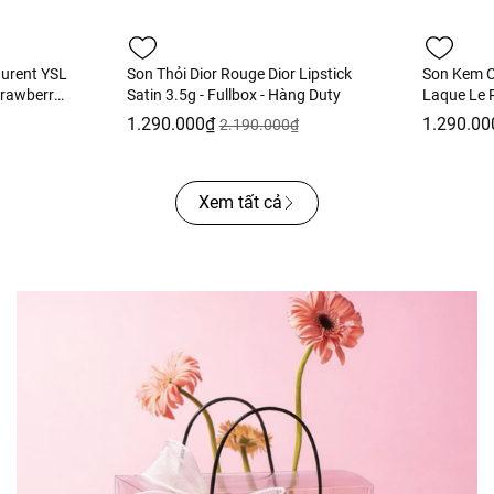
aurent YSL
Son Thỏi Dior Rouge Dior Lipstick
Son Kem C
trawberry
Satin 3.5g - Fullbox - Hàng Duty
Laque Le R
Fullbox
Ultra Tenu
1.290.000₫
1.290.00
2.190.000₫
Hồng Khô 
Xem tất cả