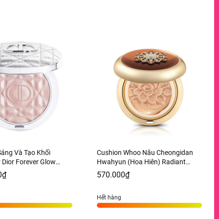
Sáng Và Tạo Khối
Cushion Whoo Nâu Cheongidan
r Dior Forever Glow
Hwahyun (Hoa Hiên) Radiant
Tone 03 Pink Halo - 6g
Essence Tone 21 - 15g
0₫
570.000₫
àng US
Hết hàng