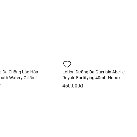
g Da Chống Lão Hóa
Lotion Dưỡng Da Guerlain Abeille
outh Watery Oil 5ml -
Royale Fortifying 40ml - Nobox
àng Duty
Hàng Duty
₫
450.000₫