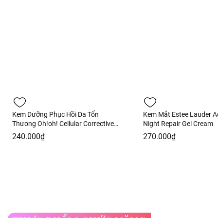
Kem Dưỡng Phục Hồi Da Tổn
Kem Mắt Estee Lauder 
Thương Oh!oh! Cellular Corrective
Night Repair Gel Cream
Cream 30ml Fullbox - Hàng Công
240.000₫
270.000₫
Ty