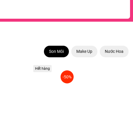
Son Môi
Make Up
Nước Hoa
Hết hàng
-50%