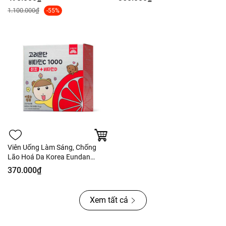
1.100.000₫
-55%
Viên Uống Làm Sáng, Chống
Lão Hoá Da Korea Eundan
Vitamin C1000 Easy + Vitamin D
370.000₫
Xem tất cả