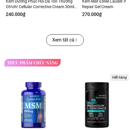
Kem Dưỡng Phục Hồi Da Tổn Thương
Kem Mắt Estee Lauder Ad
Oh!oh! Cellular Corrective Cream 30ml
Repair Gel Cream
Fullbox - Hàng Công Ty
240.000₫
270.000₫
Xem tất cả
THỰC PHẨM CHỨC NĂNG
Hết hàng