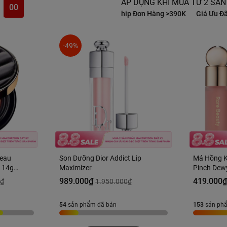
ÁP DỤNG KHI MUA TỪ 2 SẢN
58
ng Sản Phẩm
Freeship Đơn Hàng >390K
Giá Ưu Đãi Đặc Biệt Trên 
-49%
Peau
Son Dưỡng Dior Addict Lip
Má Hồng K
 14g
Maximizer
Pinch Dewy
Hàng US
989.000₫
419.000
0₫
1.950.000₫
54
sản phẩm đã bán
153
sản ph