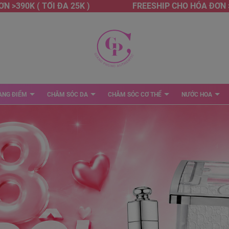
K ( TỐI ĐA 25K )
FREESHIP CHO HÓA ĐƠN >390K (
ANG ĐIỂM
CHĂM SÓC DA
CHĂM SÓC CƠ THỂ
NƯỚC HOA