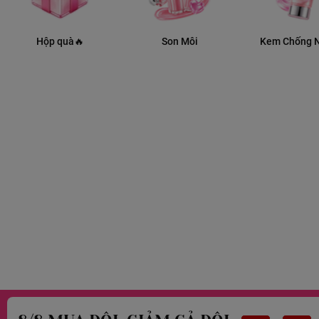
Hộp quà🔥
Son Môi
Kem Chống 