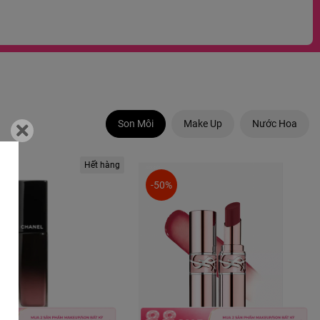
Son Môi
Make Up
Nước Hoa
Hết hàng
-50%