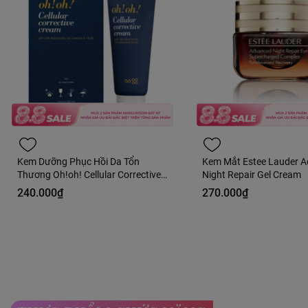
Kem Dưỡng Phục Hồi Da Tổn
Kem Mắt Estee Lauder 
Thương Oh!oh! Cellular Corrective
Night Repair Gel Cream
Cream 30ml Fullbox - Hàng Công
240.000₫
270.000₫
Ty