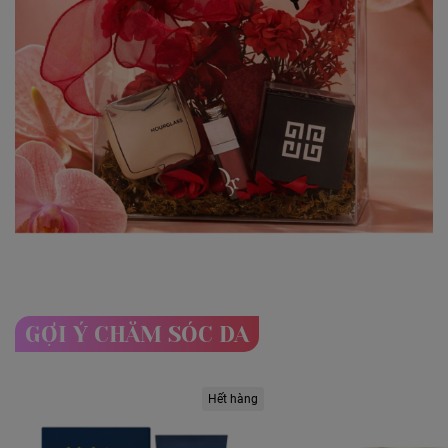
GỢI Ý CHĂM SÓC DA
Hết hàng