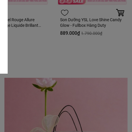
hanel Rouge Allure
Son Dưỡng YSL Love Shine Candy
ouge Liquide Brillant
Glow - Fullbox Hàng Duty
e - 63 Ultimate Màu
0₫
889.000₫
1.790.000₫
Hàng Duty Fullbox