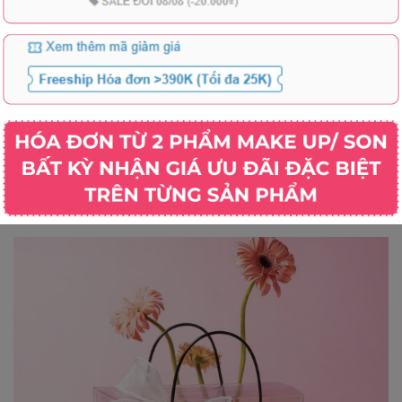
aurent YSL
Son Thỏi Dior Rouge Dior Lipstick
Son Kem C
trawberry
Satin 3.5g - Fullbox - Hàng Duty
Laque Le R
Fullbox
Ultra Tenu
1.289.000₫
1.290.00
2.190.000₫
Hồng Khô 
Xem tất cả