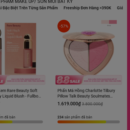
 PHẨM MAKE UP/ SON MÔI BẤT KỲ
Từng Sản Phẩm
Freeship Đơn Hàng >390K
Giá Ưu Đãi Đặc Biệt Tr
-57%
em Rare Beauty Soft
Phấn Má Hồng Charlotte Tilbury
 Liquid Blush - Fullbox
Pillow Talk Beauty Soulmates
Palette Tone Flawless 13g Fullbox
₫
1.619.000₫
3.800.000₫
Hàng US
ẩm đã bán
234
sản phẩm đã bán