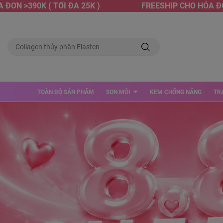
390K ( TỐI ĐA 25K )
FREESHIP CHO HÓA ĐƠN >390
TOÀN BỘ SẢN PHẨM
SON MÔI
KEM CHỐNG NẮNG
TR