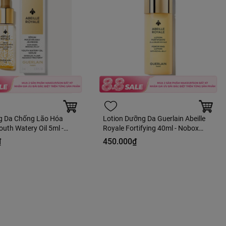
g Da Chống Lão Hóa
Lotion Dưỡng Da Guerlain Abeille
outh Watery Oil 5ml -
Royale Fortifying 40ml - Nobox
àng Duty
Hàng Duty
₫
450.000₫