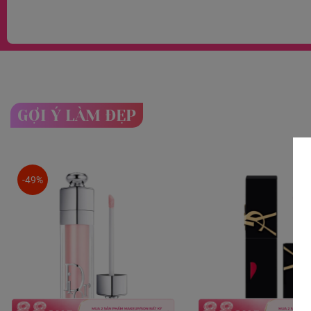
GỢI Ý LÀM ĐẸP
-49%