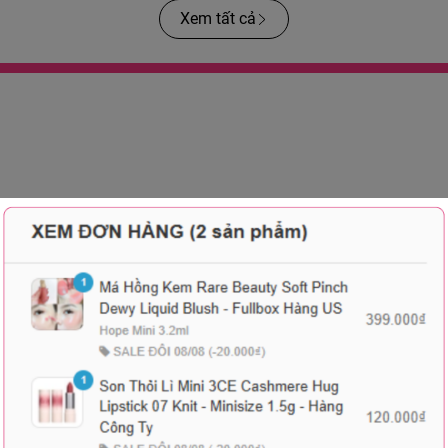
Xem tất cả
-41%