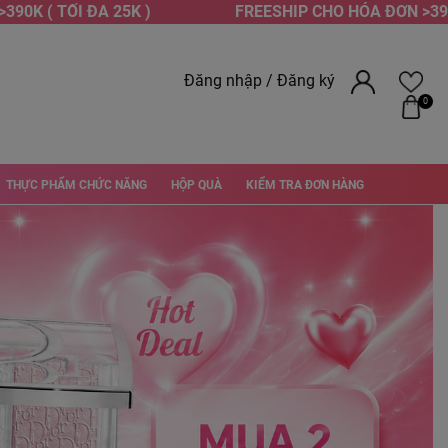
 TỐI ĐA 25K )
FREESHIP CHO HÓA ĐƠN >390K ( TỐ
Đăng nhập
/
Đăng ký
0
THỰC PHẨM CHỨC NĂNG
HỘP QUÀ
KIỂM TRA ĐƠN HÀNG