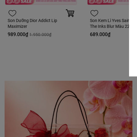
Son Dưỡng Dior Addict Lip
Son Kem Lì Yves Saint L
Maximizer
The Inks Blur Màu 220 S
Thrill Hồng Dâu - 5.5ml - 
989.000₫
689.000₫
1.950.000₫
Hàng Duty