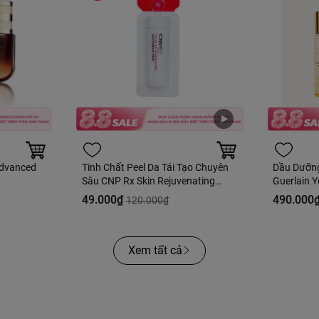
Advanced
Tinh Chất Peel Da Tái Tạo Chuyên
Dầu Dưỡn
Sâu CNP Rx Skin Rejuvenating
Guerlain Y
Intensive Peel 2ml
Fullbox H
49.000₫
490.000
120.000₫
Xem tất cả