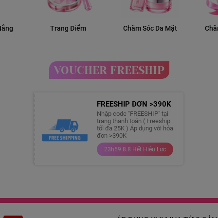
Nắng
Trang Điểm
Chăm Sóc Da Mặt
Chă
VOUCHER FREESHIP
FREESHIP ĐƠN >390K
Nhập code "FREESHIP" tại
trang thanh toán ( Freeship
tối đa 25K ) Áp dụng với hóa
đơn >390K
23h59 8.8 Hết Hiêu Lực