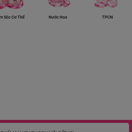
m Sóc Cơ Thể
Nước Hoa
TPCN