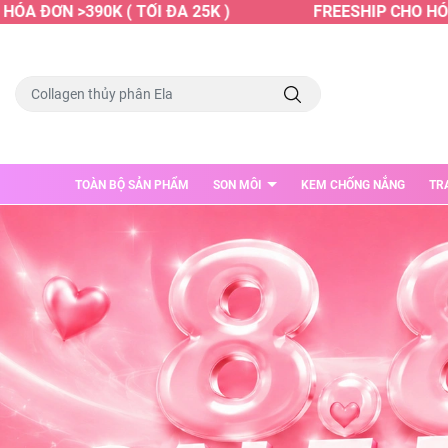
ƠN >390K ( TỐI ĐA 25K )
FREESHIP CHO HÓA ĐƠN 
TOÀN BỘ SẢN PHẨM
SON MÔI
KEM CHỐNG NẮNG
TR