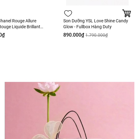
hanel Rouge Allure
Son Dưỡng YSL Love Shine Candy
ouge Liquide Brillant
Glow - Fullbox Hàng Duty
e - 63 Ultimate Màu
0₫
890.000₫
1.790.000₫
Hàng Duty Fullbox