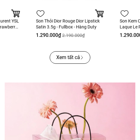
aurent YSL
Son Thỏi Dior Rouge Dior Lipstick
Son Kem C
trawberry
Satin 3.5g - Fullbox - Hàng Duty
Laque Le R
Fullbox
Ultra Tenu
1.290.000₫
1.290.00
2.190.000₫
Hồng Khô 
Xem tất cả