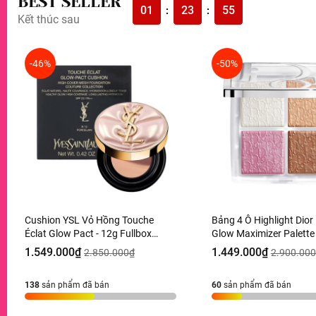
BEST SELLER
01
23
53
:
:
Kết thúc sau
-46%
-50%
Cushion YSL Vỏ Hồng Touche
Bảng 4 Ô Highlight Dio
Éclat Glow Pact - 12g Fullbox
Glow Maximizer Palette
Hàng Duty
10g Hàng Duty
1.549.000₫
1.449.000₫
2.850.000₫
2.900.00
138
sản phẩm đã bán
60
sản phẩm đã bán