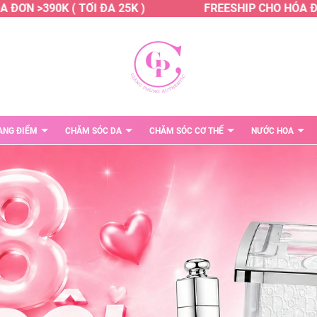
>390K ( TỐI ĐA 25K )
FREESHIP CHO HÓA ĐƠN >39
ANG ĐIỂM
CHĂM SÓC DA
CHĂM SÓC CƠ THỂ
NƯỚC HOA