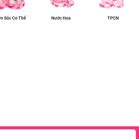
m Sóc Cơ Thể
Nước Hoa
TPCN