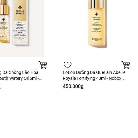
g Da Chống Lão Hóa
Lotion Dưỡng Da Guerlain Abeille
outh Watery Oil 5ml -
Royale Fortifying 40ml - Nobox
àng Duty
Hàng Duty
₫
450.000₫