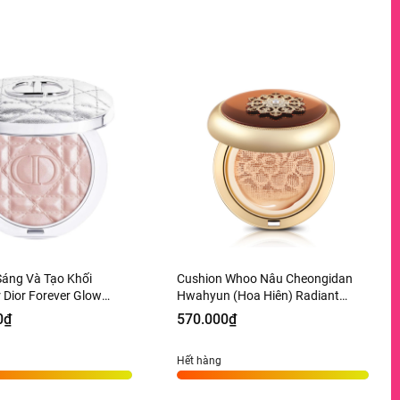
Sáng Và Tạo Khối
Cushion Whoo Nâu Cheongidan
r Dior Forever Glow
Hwahyun (Hoa Hiên) Radiant
Tone 03 Pink Halo - 6g
Essence Tone 21 - 15g
0₫
570.000₫
àng US
Hết hàng