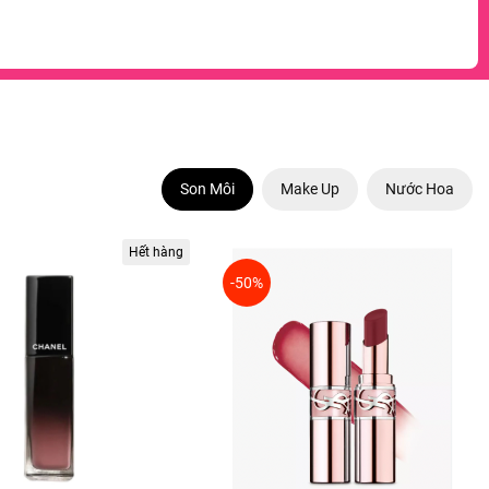
Son Môi
Make Up
Nước Hoa
Hết hàng
-50%