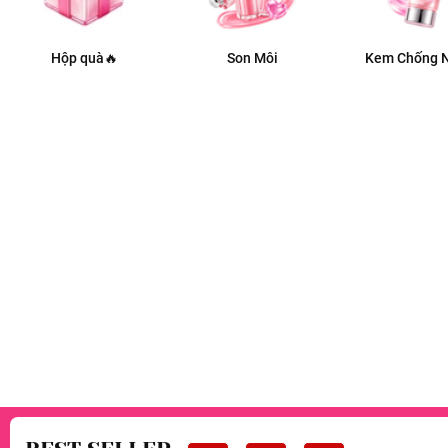
Hộp quà🔥
Son Môi
Kem Chống 