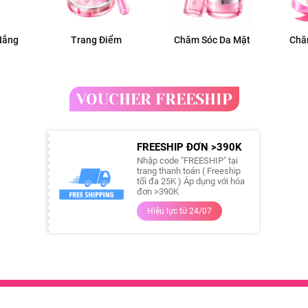
Nắng
Trang Điểm
Chăm Sóc Da Mặt
Chă
VOUCHER FREESHIP
FREESHIP ĐƠN >390K
Nhập code "FREESHIP" tại
trang thanh toán ( Freeship
tối đa 25K ) Áp dụng với hóa
đơn >390K
Hiệu lực từ 24/07