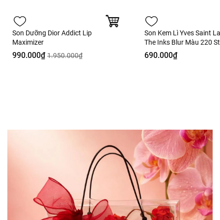
Son Dưỡng Dior Addict Lip
Son Kem Lì Yves Saint L
Maximizer
The Inks Blur Màu 220 S
Thrill Hồng Dâu - 5.5ml - 
990.000₫
690.000₫
1.950.000₫
Hàng Duty