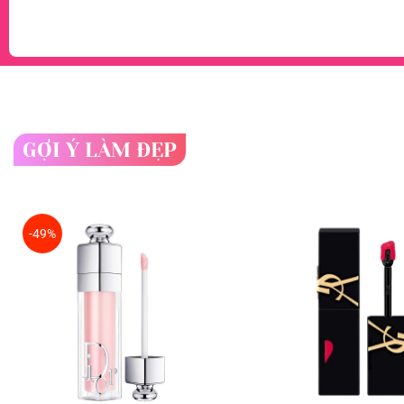
GỢI Ý LÀM ĐẸP
-49%