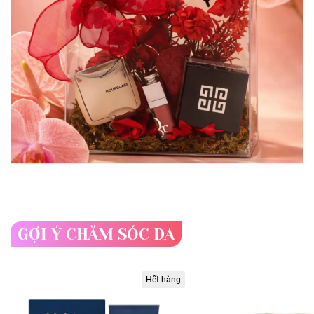
GỢI Ý CHĂM SÓC DA
Hết hàng