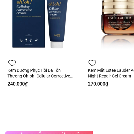
Kem Dưỡng Phục Hồi Da Tổn
Kem Mắt Estee Lauder 
Thương Oh!oh! Cellular Corrective
Night Repair Gel Cream
Cream 30ml Fullbox - Hàng Công
240.000₫
270.000₫
Ty