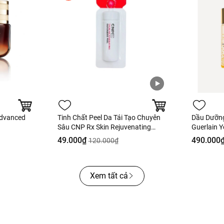
Advanced
Tinh Chất Peel Da Tái Tạo Chuyên
Dầu Dưỡn
Sâu CNP Rx Skin Rejuvenating
Guerlain Y
Intensive Peel 2ml
Fullbox H
49.000₫
490.000
120.000₫
Xem tất cả