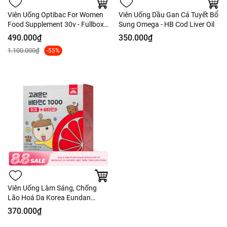
Viên Uống Optibac For Women
Viên Uống Dầu Gan Cá Tuyết Bổ
Food Supplement 30v - Fullbox
Sung Omega - HB Cod Liver Oil
Công Ty
490.000₫
350.000₫
1.100.000₫
-55%
Viên Uống Làm Sáng, Chống
Lão Hoá Da Korea Eundan
Vitamin C1000 Easy + Vitamin D
370.000₫