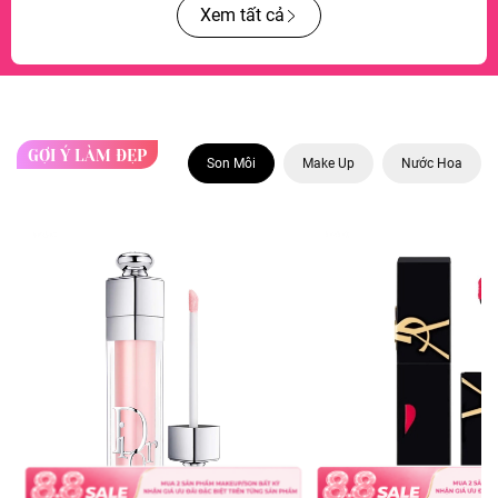
Xem tất cả
GỢI Ý LÀM ĐẸP
Son Môi
Make Up
Nước Hoa