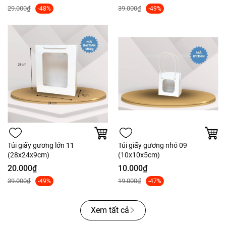
29.000₫
39.000₫
-48%
-49%
Túi giấy gương lớn 11
Túi giấy gương nhỏ 09
(28x24x9cm)
(10x10x5cm)
20.000₫
10.000₫
39.000₫
19.000₫
-49%
-47%
Xem tất cả