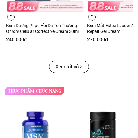
Kem Dưỡng Phục Hồi Da Tổn Thương
Kem Mắt Estee Lauder Ad
Oh!oh! Cellular Corrective Cream 30ml
Repair Gel Cream
Fullbox - Hàng Công Ty
240.000₫
270.000₫
Xem tất cả
THỰC PHẨM CHỨC NĂNG