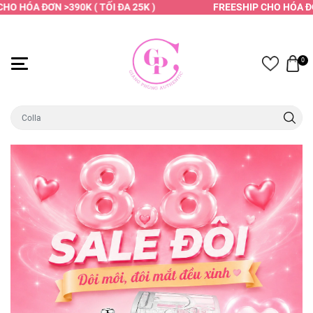
 HÓA ĐƠN >390K ( TỐI ĐA 25K )
FREESHIP CHO HÓA ĐƠN >
0