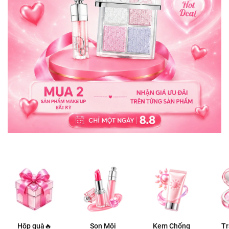
Hộp quà🔥
Son Môi
Kem Chống
T