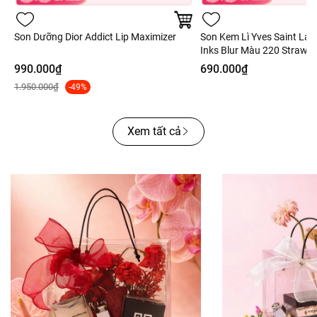
Son Dưỡng Dior Addict Lip Maximizer
Son Kem Lì Yves Saint Lau
Inks Blur Màu 220 Strawber
Hồng Dâu - 5.5ml - Fullbo
990.000₫
690.000₫
1.950.000₫
-49%
Xem tất cả