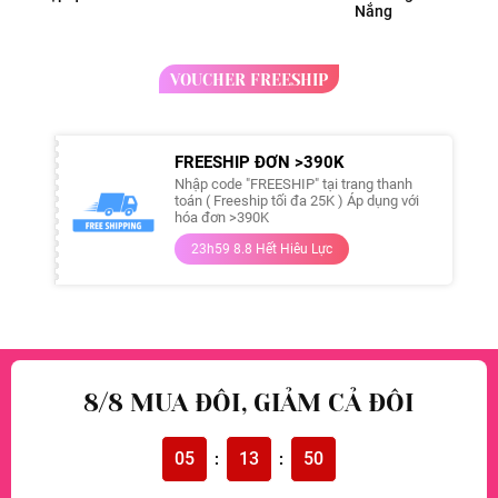
Nắng
VOUCHER FREESHIP
FREESHIP ĐƠN >390K
Nhập code "FREESHIP" tại trang thanh
toán ( Freeship tối đa 25K ) Áp dụng với
hóa đơn >390K
23h59 8.8 Hết Hiêu Lực
8/8 MUA ĐÔI, GIẢM CẢ ĐÔI
05
13
49
:
: