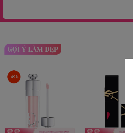
GỢI Ý LÀM ĐẸP
-49%