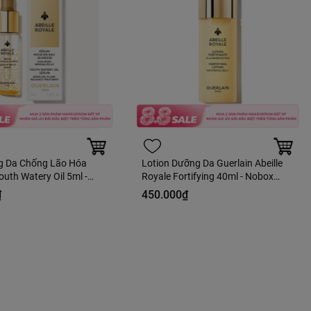
g Da Chống Lão Hóa
Lotion Dưỡng Da Guerlain Abeille
outh Watery Oil 5ml -
Royale Fortifying 40ml - Nobox
àng Duty
Hàng Duty
₫
450.000₫