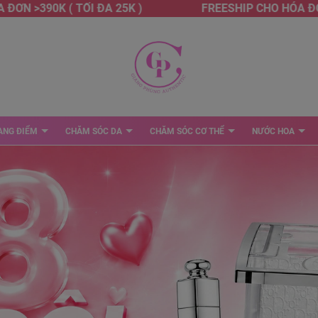
390K ( TỐI ĐA 25K )
FREESHIP CHO HÓA ĐƠN >39
ANG ĐIỂM
CHĂM SÓC DA
CHĂM SÓC CƠ THỂ
NƯỚC HOA