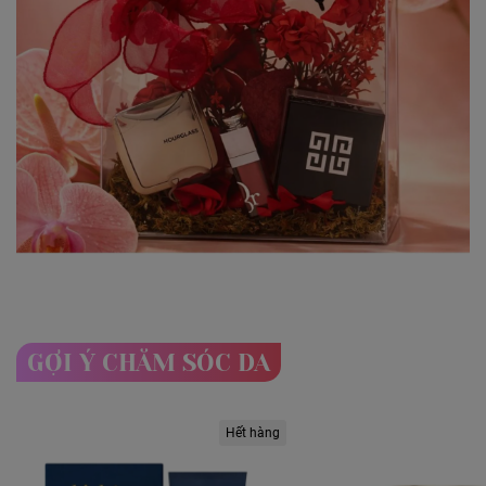
GỢI Ý CHĂM SÓC DA
Hết hàng