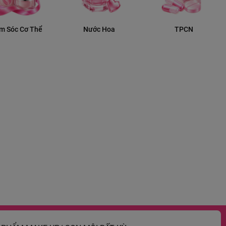
m Sóc Cơ Thể
Nước Hoa
TPCN