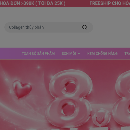
N >390K ( TỐI ĐA 25K )
FREESHIP CHO HÓA ĐƠN >
TOÀN BỘ SẢN PHẨM
SON MÔI
KEM CHỐNG NẮNG
TR