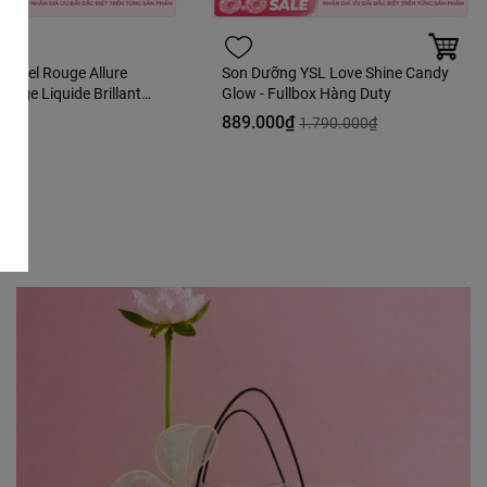
hanel Rouge Allure
Son Dưỡng YSL Love Shine Candy
ouge Liquide Brillant
Glow - Fullbox Hàng Duty
e - 63 Ultimate Màu
0₫
889.000₫
1.790.000₫
Hàng Duty Fullbox