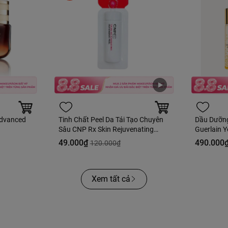
Advanced
Tinh Chất Peel Da Tái Tạo Chuyên
Dầu Dưỡn
Sâu CNP Rx Skin Rejuvenating
Guerlain Y
Intensive Peel 2ml
Fullbox H
49.000₫
490.000
120.000₫
Xem tất cả