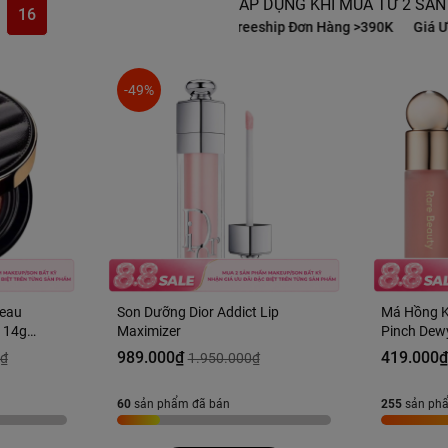
ÁP DỤNG KHI MUA TỪ 2 SẢN
14
Trên Từng Sản Phẩm
Freeship Đơn Hàng >390K
Giá Ưu Đãi Đặc Biệ
-49%
Peau
Son Dưỡng Dior Addict Lip
Má Hồng K
 14g
Maximizer
Pinch Dewy
Hàng US
989.000₫
419.000
0₫
1.950.000₫
60
sản phẩm đã bán
255
sản ph