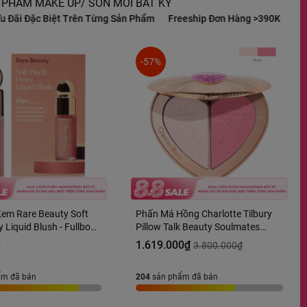
 PHẨM MAKE UP/ SON MÔI BẤT KỲ
t Trên Từng Sản Phẩm
Freeship Đơn Hàng >390K
Giá Ưu Đãi Đặc B
-57%
em Rare Beauty Soft
Phấn Má Hồng Charlotte Tilbury
 Liquid Blush - Fullbox
Pillow Talk Beauty Soulmates
Palette Tone Flawless 13g Fullbox
₫
1.619.000₫
3.800.000₫
Hàng US
ẩm đã bán
204
sản phẩm đã bán