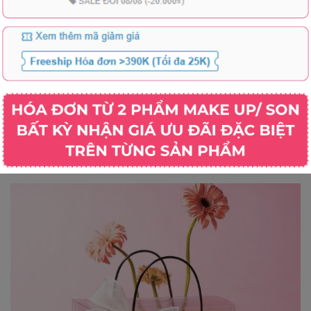
aurent YSL
Son Thỏi Dior Rouge Dior Lipstick
Son Kem C
trawberry
Satin 3.5g - Fullbox - Hàng Duty
Laque Le R
Fullbox
Ultra Tenu
1.289.000₫
1.290.00
2.190.000₫
Hồng Khô 
Xem tất cả