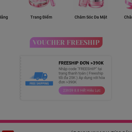
Nắng
Trang Điểm
Chăm Sóc Da Mặt
Chă
VOUCHER FREESHIP
FREESHIP ĐƠN >390K
Nhập code "FREESHIP" tại
trang thanh toán ( Freeship
tối đa 25K ) Áp dụng với hóa
đơn >390K
23h59 8.8 Hết Hiêu Lực