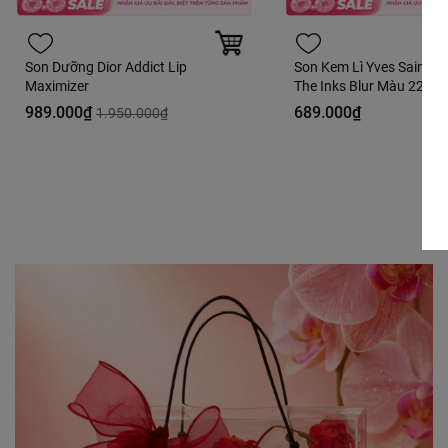
Son Dưỡng Dior Addict Lip
Son Kem Lì Yves Saint L
Maximizer
The Inks Blur Màu 220 S
Thrill Hồng Dâu - 5.5ml - 
989.000₫
689.000₫
1.950.000₫
Hàng Duty