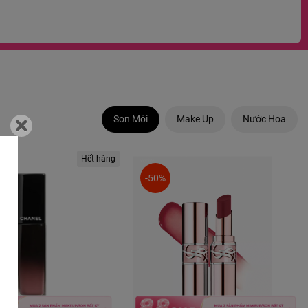
Son Môi
Make Up
Nước Hoa
Hết hàng
-50%