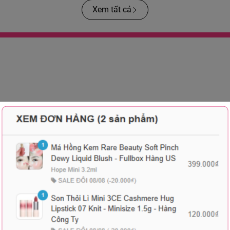
Xem tất cả
-41%