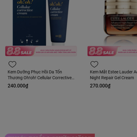
Kem Dưỡng Phục Hồi Da Tổn
Kem Mắt Estee Lauder 
Thương Oh!oh! Cellular Corrective
Night Repair Gel Cream
Cream 30ml Fullbox - Hàng Công
240.000₫
270.000₫
Ty