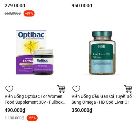
120 Viên
L-Threonate 2000mg 135 Viên -
279.000₫
950.000₫
Hàng Costco
550.000₫
-49%
Viên Uống Optibac For Women
Viên Uống Dầu Gan Cá Tuyết Bổ
Food Supplement 30v - Fullbox
Sung Omega - HB Cod Liver Oil
Công Ty
490.000₫
350.000₫
1.100.000₫
-55%