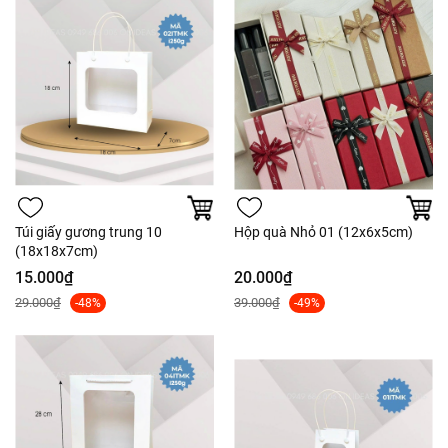
Túi giấy gương trung 10
Hộp quà Nhỏ 01 (12x6x5cm)
(18x18x7cm)
15.000₫
20.000₫
29.000₫
39.000₫
-48%
-49%