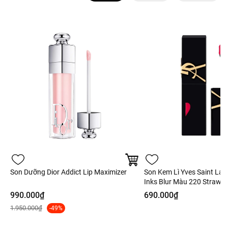
Son Dưỡng Dior Addict Lip Maximizer
Son Kem Lì Yves Saint Lau
Inks Blur Màu 220 Strawber
Hồng Dâu - 5.5ml - Fullbo
990.000₫
690.000₫
1.950.000₫
-49%