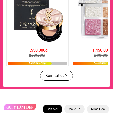
1.550.000₫
1.450.000₫
2.850.000₫
2.900.000₫
Xem tất cả
GỢI Ý LÀM ĐẸP
Son Môi
Make Up
Nước Hoa