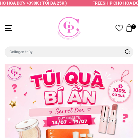
 HÓA ĐƠN >390K ( TỐI ĐA 25K )
FREESHIP CHO HÓA ĐƠN >
0