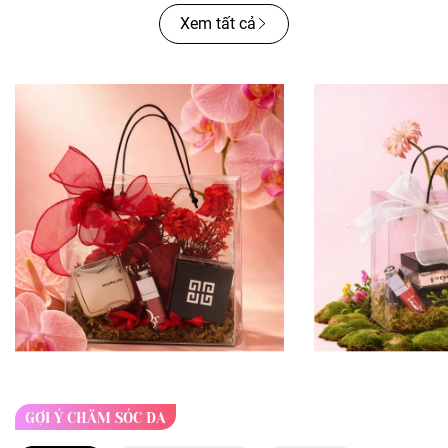
Xem tất cả
GỢI Ý CHĂM SÓC DA