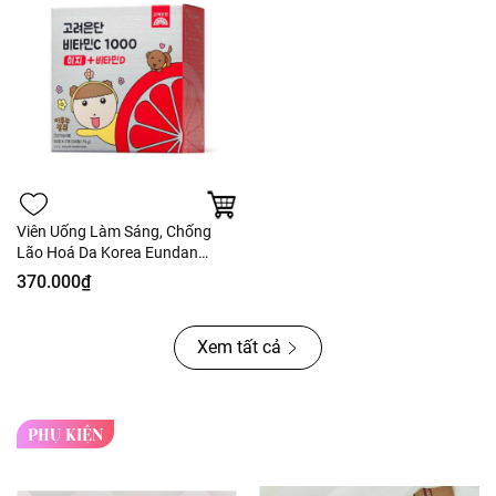
Viên Uống Làm Sáng, Chống
Lão Hoá Da Korea Eundan
Vitamin C1000 Easy + Vitamin D
370.000₫
Xem tất cả
PHỤ KIỆN