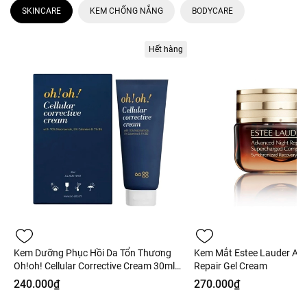
SKINCARE
KEM CHỐNG NẮNG
BODYCARE
Hết hàng
Kem Dưỡng Phục Hồi Da Tổn Thương
Kem Mắt Estee Lauder Ad
Oh!oh! Cellular Corrective Cream 30ml
Repair Gel Cream
Fullbox - Hàng Công Ty
240.000₫
270.000₫