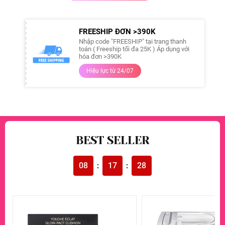
FREESHIP ĐƠN >390K
Nhập code "FREESHIP" tại trang thanh
toán ( Freeship tối đa 25K ) Áp dụng với
hóa đơn >390K
Hiệu lực từ 24/07
BEST SELLER
08
17
27
:
: