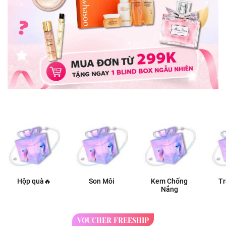
Hộp quà🔥
Son Môi
Kem Chống
T
Nắng
VOUCHER FREESHIP