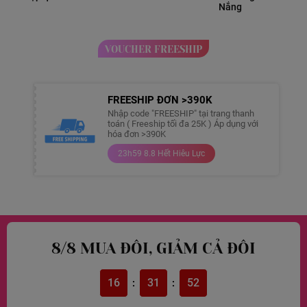
Nắng
VOUCHER FREESHIP
FREESHIP ĐƠN >390K
Nhập code "FREESHIP" tại trang thanh
toán ( Freeship tối đa 25K ) Áp dụng với
hóa đơn >390K
23h59 8.8 Hết Hiêu Lực
8/8 MUA ĐÔI, GIẢM CẢ ĐÔI
16
31
51
:
: