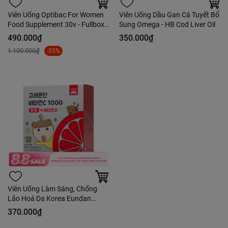
Viên Uống Optibac For Women
Viên Uống Dầu Gan Cá Tuyết Bổ
Food Supplement 30v - Fullbox
Sung Omega - HB Cod Liver Oil
Công Ty
490.000₫
350.000₫
1.100.000₫
-55%
Viên Uống Làm Sáng, Chống
Lão Hoá Da Korea Eundan
Vitamin C1000 Easy + Vitamin D
370.000₫