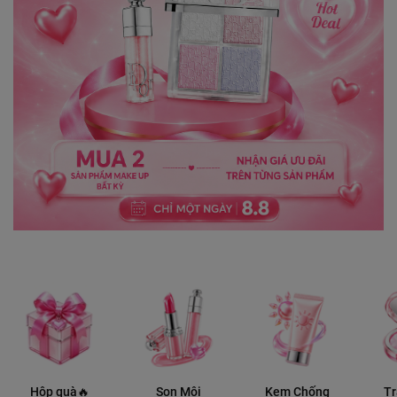
Hộp quà🔥
Son Môi
Kem Chống
T