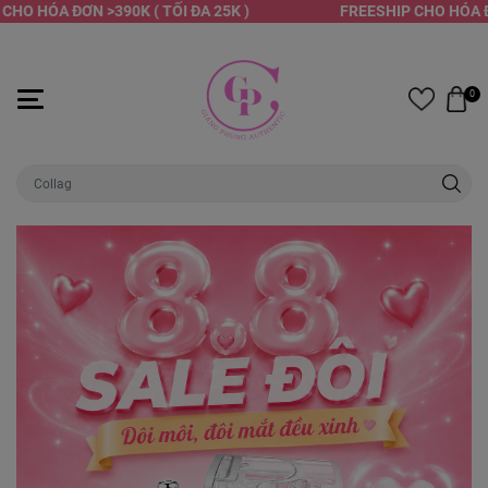
O HÓA ĐƠN >390K ( TỐI ĐA 25K )
FREESHIP CHO HÓA ĐƠN
0