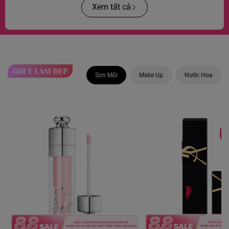
Xem tất cả
GỢI Ý LÀM ĐẸP
Son Môi
Make Up
Nước Hoa