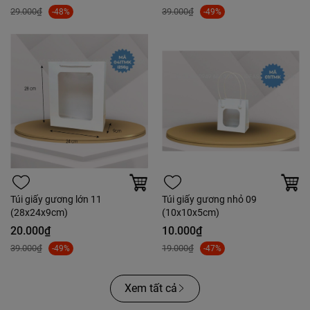
29.000₫
39.000₫
-48%
-49%
Túi giấy gương lớn 11
Túi giấy gương nhỏ 09
(28x24x9cm)
(10x10x5cm)
20.000₫
10.000₫
39.000₫
19.000₫
-49%
-47%
Xem tất cả