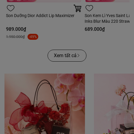
Son Dưỡng Dior Addict Lip Maximizer
Son Kem Lì Yves Saint Lau
Inks Blur Màu 220 Strawber
Hồng Dâu - 5.5ml - Fullbo
989.000₫
689.000₫
1.950.000₫
-49%
Xem tất cả