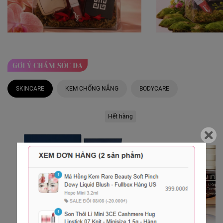
GỢI Ý CHĂM SÓC DA
SKINCARE
KEM CHỐNG NẮNG
BODYCARE
Hết hàng