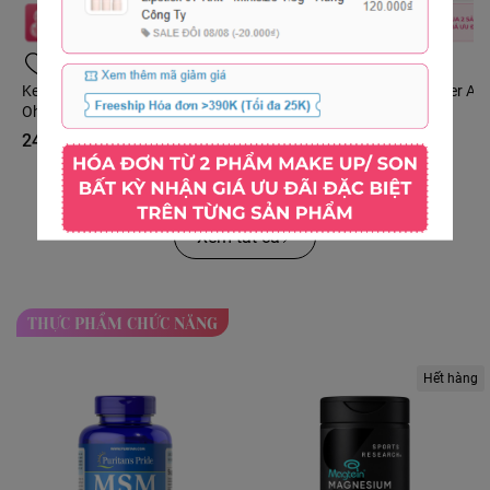
Kem Dưỡng Phục Hồi Da Tổn Thương
Kem Mắt Estee Lauder Ad
Oh!oh! Cellular Corrective Cream 30ml
Repair Gel Cream
Fullbox - Hàng Công Ty
240.000₫
270.000₫
Xem tất cả
THỰC PHẨM CHỨC NĂNG
Hết hàng