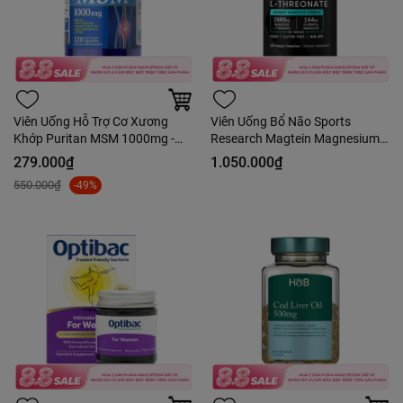
Viên Uống Hỗ Trợ Cơ Xương
Viên Uống Bổ Não Sports
Khớp Puritan MSM 1000mg -
Research Magtein Magnesium
120 Viên
L-Threonate 2000mg 135 Viên -
279.000₫
1.050.000₫
Hàng Costco
550.000₫
-49%